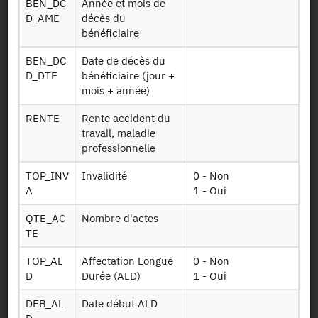
BEN_DC
Année et mois de
Soins ext
par les
D_AME
décès du
professionnels
bénéficiaire
de la santé
BEN_DC
Date de décès du
Table sur les
D_DTE
bénéficiaire (jour +
consultations
mois + année)
externes à
Soins ville
l'hôpital:
RENTE
Rente accident du
médecine
travail, maladie
générale et de
professionnelle
spécialité
TOP_INV
Invalidité
0 - Non
Table sur les
A
1 - Oui
Medicaments
médicaments
pha detail
délivrés en ville
QTE_AC
Nombre d'actes
en détails
TE
Table sur les
TOP_AL
Affectation Longue
0 - Non
médicaments
D
Durée (ALD)
1 - Oui
Medicaments
délivrés pendant
DEB_AL
Date début ALD
ucd detail
les séjours à