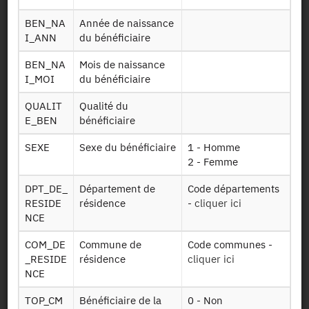
Identifiant persistant (DOI)
BEN_NA
Année de naissance
I_ANN
du bénéficiaire
BEN_NA
Mois de naissance
Retour à la source
I_MOI
du bénéficiaire
CT_Conso_Soins : Conditions de
QUALIT
Qualité du
E_BEN
bénéficiaire
Travail - Appariement aux
données de consommations de
SEXE
Sexe du bénéficiaire
1 - Homme
2 - Femme
soins - RPS_2016
DPT_DE_
Département de
Code départements
RESIDE
résidence
-
cliquer ici
Autres produits :
RPS_2016
NCE
COM_DE
Commune de
Code communes -
Demander l'accès
_RESIDE
résidence
cliquer ici
NCE
Mise à disposition :
22/05/2019
TOP_CM
Bénéficiaire de la
0 - Non