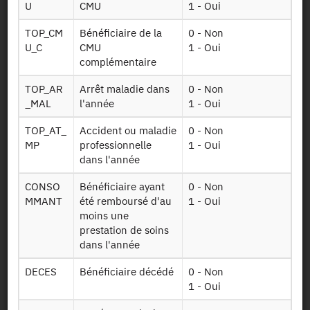
U
CMU
1 - Oui
TOP_CM
Bénéficiaire de la
0 - Non
Dessin de fichier
U_C
CMU
1 - Oui
complémentaire
TOP_AR
Arrêt maladie dans
0 - Non
Télécharger
_MAL
l'année
1 - Oui
Tables sur les
TOP_AT_
Accident ou maladie
0 - Non
Infoben2017
bénéficiaires de
MP
professionnelle
1 - Oui
2012 à 2017
dans l'année
Tables sur les
CONSO
Bénéficiaire ayant
0 - Non
Ct ind g5 2016
pathologies de
MMANT
été remboursé d'au
1 - Oui
2012 à 2016
moins une
prestation de soins
Table sur les
dans l'année
Ald
affectations de
longue durée
DECES
Bénéficiaire décédé
0 - Non
1 - Oui
Table sur les
actes facturés