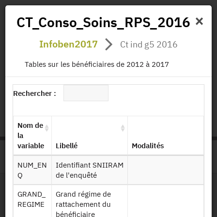
×
CT_Conso_Soins_RPS_2016
Infoben2017
Ct ind g5 2016
Actualités
Projets
Données
Publications
Tables sur les bénéficiaires de 2012 à 2017
Missions
Rechercher :
status.io
EN
|
FR
Nom de
la
variable
Libellé
Modalités
>
ACCUEIL
PAGE PRODUIT
NUM_EN
Identifiant SNIIRAM
Q
de l'enquêté
GRAND_
Grand régime de
Dessin de fichier
REGIME
rattachement du
bénéficiaire