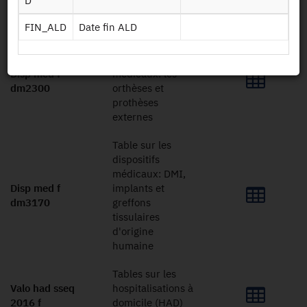
D
l'hôpital en
détails
FIN_ALD
Date fin ALD
Table sur les
dispositifs
Disp med f
médicaux: les
dm2300
orthèses et
prothèses
externes
Table sur les
dispositifs
médicaux: DMI,
Disp med f
implants et
dm3170
greffons
tissulaires
d'origine
humaine
Tables sur les
Valo had sseq
hospitalisations à
2016 f
domicile (HAD)