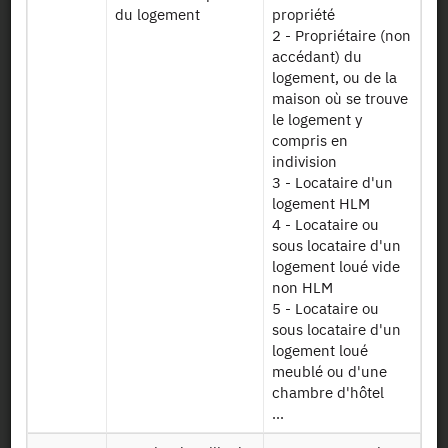
du logement
propriété
Documents utiles
2 - Propriétaire (non
accédant) du
Recrutement
logement, ou de la
maison où se trouve
le logement y
Plan d’accès
compris en
indivision
Newsletter
3 - Locataire d'un
logement HLM
4 - Locataire ou
Presse et rapports
sous locataire d'un
logement loué vide
Marchés publics
non HLM
5 - Locataire ou
Mentions légales
sous locataire d'un
logement loué
meublé ou d'une
Protection des données
chambre d'hôtel
personnelles
...