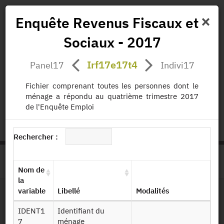
×
Enquête Revenus Fiscaux et
Sociaux - 2017
Actualités
Projets
Données
Publications
Irf17e17t4
Panel17
Indivi17
Missions
Fichier comprenant toutes les personnes dont le
ménage a répondu au quatrième trimestre 2017
status.io
EN
|
FR
de l'Enquête Emploi
Rechercher :
>
ACCUEIL
PAGE PRODUIT
Nom de
la
variable
Libellé
Modalités
Dessin de fichier
IDENT1
Identifiant du
7
ménage