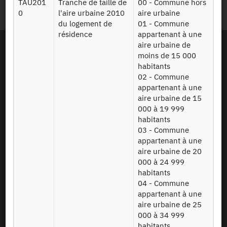
Plan du site
TAU201
Tranche de taille de
00 - Commune hors
0
l'aire urbaine 2010
aire urbaine
du logement de
01 - Commune
résidence
appartenant à une
aire urbaine de
moins de 15 000
habitants
02 - Commune
appartenant à une
aire urbaine de 15
000 à 19 999
habitants
03 - Commune
appartenant à une
aire urbaine de 20
000 à 24 999
habitants
04 - Commune
appartenant à une
En tant que simple visiteur, la navigation sur le site du CASD n'installera pas de
aire urbaine de 25
cookies.
000 à 34 999
Le projet Equipex CASD a reçu une aide financée sur le programme
habitants
d’Investissements d’Avenir lancé par l’Etat et mis en oeuvre par l’ANR (aide n° ANR-