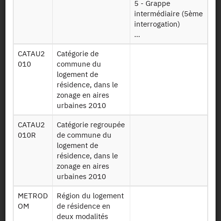
5 - Grappe
intermédiaire (5ème
Table avec pour
interrogation)
chaque ménage
...
de l'échantillon
stricto sensu ses
CATAU2
Catégorie de
revenus et
010
commune du
Menage17
caractéristiques
logement de
au quatrième
résidence, dans le
trimestre 2017
zonage en aires
de l'Enquête
urbaines 2010
Emploi en
continu
CATAU2
Catégorie regroupée
010R
de commune du
Fichier décrivant
logement de
les individus qui
résidence, dans le
n'appartiennent
zonage en aires
pas à un ménage
urbaines 2010
de l'Enquête
Emploi mais qui
METROD
Région du logement
Indfip2017
ont été retrouvés
OM
de résidence en
dans la
deux modalités