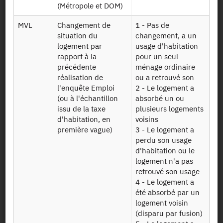
déclaration
(Métropole et DOM)
fiscale d'un des
membres d'un
MVL
Changement de
1 - Pas de
ménage
situation du
changement, a un
logement par
usage d'habitation
Table contenant
rapport à la
pour un seul
des variables
précédente
ménage ordinaire
supplémentaires,
réalisation de
ou a retrouvé son
issues des
l'enquête Emploi
2 - Le logement a
fichiers de la
(ou à l'échantillon
absorbé un ou
Extrait th
taxe d'habitation,
issu de la taxe
plusieurs logements
permettant de
d'habitation, en
voisins
décrire le
première vague)
3 - Le logement a
logement du
perdu son usage
ménage
d'habitation ou le
logement n'a pas
Fichier ne
retrouvé son usage
comportant que
4 - Le logement a
les variables du
été absorbé par un
quatrième
logement voisin
trimestre 2017
(disparu par fusion)
de l'Enquête