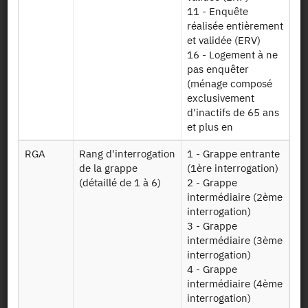
le ménage a
Irf17e17t4
11 - Enquête
répondu au
réalisée entièrement
quatrième
et validée (ERV)
trimestre 2017
16 - Logement à ne
de l'Enquête
pas enquêter
Emploi
(ménage composé
exclusivement
Table contenant
d'inactifs de 65 ans
tous les individus
et plus en
appartenant à un
ménage
RGA
Rang d'interrogation
1 - Grappe entrante
répondant au
de la grappe
(1ère interrogation)
quatrième
(détaillé de 1 à 6)
2 - Grappe
trimestre 2017
intermédiaire (2ème
Indivi17
de l'Enquête
interrogation)
Emploi et
3 - Grappe
apparié, que
intermédiaire (3ème
ceux-ci aient
interrogation)
rempli ou non un
4 - Grappe
questionnaire
intermédiaire (4ème
individuel lors de
interrogation)
cette enquête