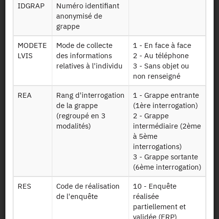
IDGRAP
Numéro identifiant
anonymisé de
Mise à disposition :
14/02/2020
grappe
MODETE
Mode de collecte
1 - En face à face
Dessin de fichier
LVIS
des informations
2 - Au téléphone
relatives à l'individu
3 - Sans objet ou
non renseigné
Télécharger
REA
Rang d'interrogation
1 - Grappe entrante
de la grappe
(1ère interrogation)
Table de
(regroupé en 3
2 - Grappe
correspondance
modalités)
intermédiaire (2ème
entre les
Panel17
à 5ème
logements de
interrogations)
l'ERFS 2016 et
3 - Grappe sortante
l'ERFS 2017
(6ème interrogation)
Fichier
RES
Code de réalisation
10 - Enquête
comprenant
de l'enquête
réalisée
toutes les
partiellement et
personnes dont
validée (ERP)