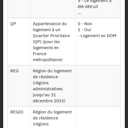
5 - Le logement a
Emploi mais
été détruit
contenant tous
...
les ménages des
Mrf17e17t4
tiers que l'on a
QP
Appartenance du
0 - Non
cherchés à
logement à un
1 - Oui
apparier (donc
Quartier Prioritaire
- Logement en DOM
même les
(QP) (pour les
ménages pour
logements en
lesquels aucune
France
déclaration
métropolitaine)
fiscale n'a été
retrouvée)
REG
Région du logement
de résidence
Table 2016
(régions
contenant un
administratives
extrait des
jusqu'au 31
Foyer16
variables issues
décembre 2015)
du fichier fiscal
REGIO
Région du logement
de l’impôt sur le
de résidence
revenu
(régions