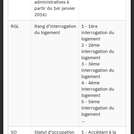
administratives à
Table 2017
partir du 1er janvier
contenant un
2016)
extrait des
Foyer17
variables issues
RGL
Rang d'interrogation
1 - 1ère
du fichier fiscal
du logement
interrogation du
de l’impôt sur le
logement
revenu
2 - 2ème
interrogation du
Identifiant persistant
logement
3 - 3ème
interrogation du
2017 :
https://doi.org/10.34724/CASD.110.3211.V1
logement
4 - 4ème
interrogation du
logement
5 - 5ème
interrogation du
logement
...
Contact
SO
Statut d'occupation
1 - Accédant à la