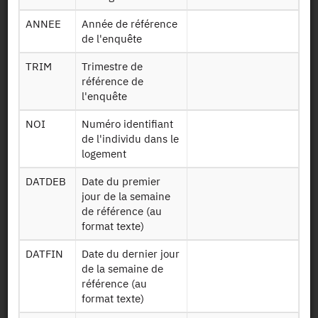
Identifiant persistant (DOI)
ANNEE
Année de référence
de l'enquête
TRIM
Trimestre de
Retour à la source
référence de
l'enquête
ERFS : Enquête Revenus Fiscaux
NOI
Numéro identifiant
et Sociaux - 2017
de l'individu dans le
logement
Autres produits :
2023
, 2022, 2021, 2020, 2019, 2018,
DATDEB
Date du premier
2017
, 2016,
2015
, 2014, 2013, 2012, 2011, 2010, 2009,
+
jour de la semaine
2008, 2007, 2006, 2005
de référence (au
format texte)
DATFIN
Date du dernier jour
de la semaine de
référence (au
Demander l'accès
format texte)