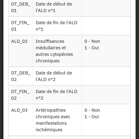
Identifiant persistant (DOI)
DT_DEB_
Date de début de
01
l'ALD n°1
DT_FIN_
Date de fin de l'ALD
01
n°1
Retour à la source
ALD_02
Insuffisances
0 - Non
CT_Conso_Soins : Conditions de
médullaires et
1 - Oui
autres cytopénies
Travail - Appariement aux
chroniques
données de consommations de
DT_DEB_
Date de début de
soins - RPS_2016
02
l'ALD n°2
DT_FIN_
Date de fin de l'ALD
Autres produits :
RPS_2016
02
n°2
ALD_03
Artériopathies
0 - Non
Demander l'accès
chroniques avec
1 - Oui
manifestations
ischémiques
Mise à disposition :
22/05/2019