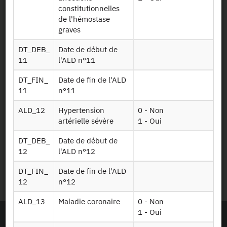
Plan d’accès
constitutionnelles
de l'hémostase
graves
Newsletter
DT_DEB_
Date de début de
Presse et rapports
11
l'ALD n°11
DT_FIN_
Date de fin de l'ALD
Marchés publics
11
n°11
ALD_12
Hypertension
0 - Non
Mentions légales
artérielle sévère
1 - Oui
Protection des données
DT_DEB_
Date de début de
personnelles
12
l'ALD n°12
DT_FIN_
Date de fin de l'ALD
Plan du site
12
n°12
ALD_13
Maladie coronaire
0 - Non
1 - Oui