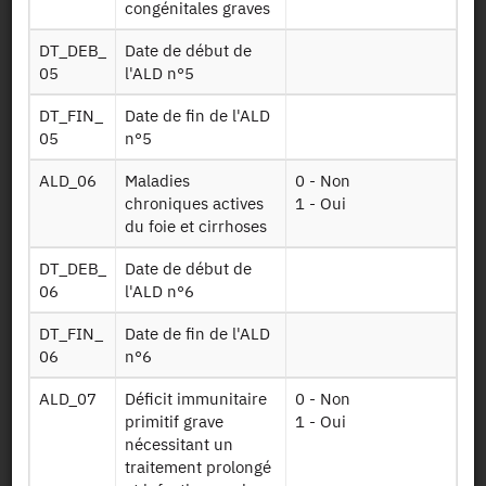
congénitales graves
Soins ext
par les
professionnels
DT_DEB_
Date de début de
de la santé
05
l'ALD n°5
Table sur les
DT_FIN_
Date de fin de l'ALD
consultations
05
n°5
externes à
Soins ville
l'hôpital:
ALD_06
Maladies
0 - Non
médecine
chroniques actives
1 - Oui
générale et de
du foie et cirrhoses
spécialité
DT_DEB_
Date de début de
Table sur les
06
l'ALD n°6
Medicaments
médicaments
pha detail
délivrés en ville
DT_FIN_
Date de fin de l'ALD
en détails
06
n°6
Table sur les
ALD_07
Déficit immunitaire
0 - Non
médicaments
primitif grave
1 - Oui
Medicaments
délivrés pendant
nécessitant un
ucd detail
les séjours à
traitement prolongé