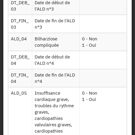
DT_DEB_
Date de début de
03
l'ALD n°3
Dessin de fichier
DT_FIN_
Date de fin de l'ALD
03
n°3
ALD_04
Bilharziose
0 - Non
Télécharger
compliquée
1 - Oui
Tables sur les
DT_DEB_
Date de début de
Infoben2017
bénéficiaires de
04
l'ALD n°4
2012 à 2017
DT_FIN_
Date de fin de l'ALD
Tables sur les
04
n°4
Ct ind g5 2016
pathologies de
2012 à 2016
ALD_05
Insuffisance
0 - Non
cardiaque grave,
1 - Oui
Table sur les
troubles du rythme
Ald
affectations de
graves,
longue durée
cardiopathies
valvulaires graves,
Table sur les
cardiopathies
actes facturés