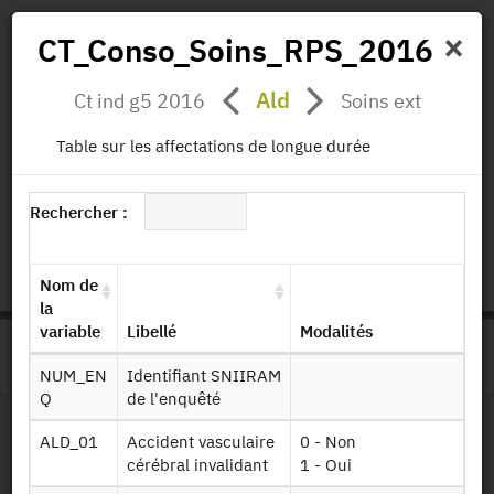
×
CT_Conso_Soins_RPS_2016
Ald
Ct ind g5 2016
Soins ext
Actualités
Projets
Données
Publications
Table sur les affectations de longue durée
Missions
Rechercher :
status.io
EN
|
FR
Nom de
la
variable
Libellé
Modalités
>
ACCUEIL
PAGE PRODUIT
NUM_EN
Identifiant SNIIRAM
Q
de l'enquêté
ALD_01
Accident vasculaire
0 - Non
Dessin de fichier
cérébral invalidant
1 - Oui