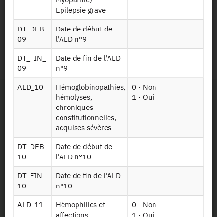
de 2012 à 2016
Epilepsie grave
+
DT_DEB_
Date de début de
09
l'ALD n°9
Identifiant persistant
DT_FIN_
Date de fin de l'ALD
RPS_2016 :
https://doi.org/10.34724/CASD.347.2816.V1
09
n°9
ALD_10
Hémoglobinopathies,
0 - Non
hémolyses,
1 - Oui
chroniques
constitutionnelles,
acquises sévères
DT_DEB_
Date de début de
Contact
10
l'ALD n°10
Documents utiles
DT_FIN_
Date de fin de l'ALD
10
n°10
Recrutement
ALD_11
Hémophilies et
0 - Non
affections
1 - Oui