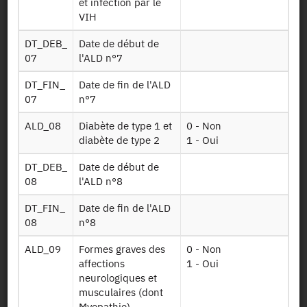
l'hôpital en
et infection par le
détails
VIH
DT_DEB_
Date de début de
Table sur les
07
l'ALD n°7
dispositifs
Disp med f
médicaux: les
DT_FIN_
Date de fin de l'ALD
dm2300
orthèses et
07
n°7
prothèses
externes
ALD_08
Diabète de type 1 et
0 - Non
diabète de type 2
1 - Oui
Table sur les
dispositifs
DT_DEB_
Date de début de
médicaux: DMI,
08
l'ALD n°8
Disp med f
implants et
dm3170
greffons
DT_FIN_
Date de fin de l'ALD
tissulaires
08
n°8
d'origine
humaine
ALD_09
Formes graves des
0 - Non
affections
1 - Oui
Tables sur les
neurologiques et
Valo had sseq
hospitalisations à
musculaires (dont
2016 f
domicile (HAD)
Myopathie),