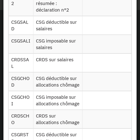
2
résumée :
déclaration n°2
CSGSAL
CSG déductible sur
D
salaires
CSGSALI
CSG imposable sur
salaires
CRDSSA
CRDS sur salaires
L
CSGCHO
CSG déductible sur
D
allocations chômage
CSGCHO
CSG imposable sur
I
allocations chômage
CRDSCH
CRDS sur
En tant que simple visiteur, la navigation sur le site du CASD n'installera pas de
cookies.
O
allocations chômage
Le projet Equipex CASD a reçu une aide financée sur le programme
d’Investissements d’Avenir lancé par l’Etat et mis en oeuvre par l’ANR (aide n° ANR-
CSGRST
CSG déductible sur
10-EQPX-17)