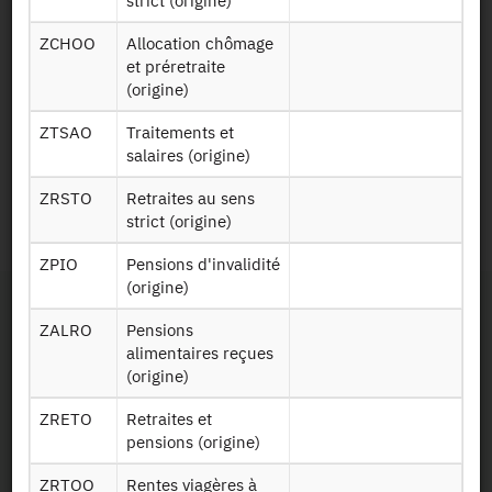
strict (origine)
contenant un
extrait des
ZCHOO
Allocation chômage
Foyer17
variables issues
et préretraite
du fichier fiscal
(origine)
de l’impôt sur le
revenu
ZTSAO
Traitements et
salaires (origine)
Identifiant persistant
ZRSTO
Retraites au sens
strict (origine)
2017 :
https://doi.org/10.34724/CASD.110.3211.V1
ZPIO
Pensions d'invalidité
(origine)
ZALRO
Pensions
alimentaires reçues
(origine)
ZRETO
Retraites et
Contact
pensions (origine)
ZRTOO
Rentes viagères à
Documents utiles