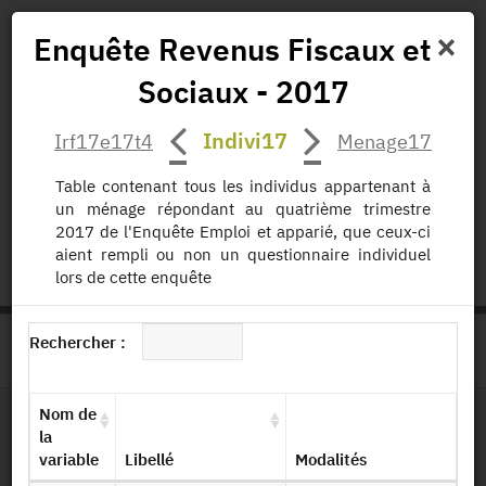
×
Enquête Revenus Fiscaux et
Sociaux - 2017
Actualités
Projets
Données
Publications
Indivi17
Irf17e17t4
Menage17
Missions
Table contenant tous les individus appartenant à
un ménage répondant au quatrième trimestre
status.io
EN
|
FR
2017 de l'Enquête Emploi et apparié, que ceux-ci
aient rempli ou non un questionnaire individuel
lors de cette enquête
Rechercher :
>
ACCUEIL
PAGE PRODUIT
Nom de
la
Dessin de fichier
variable
Libellé
Modalités