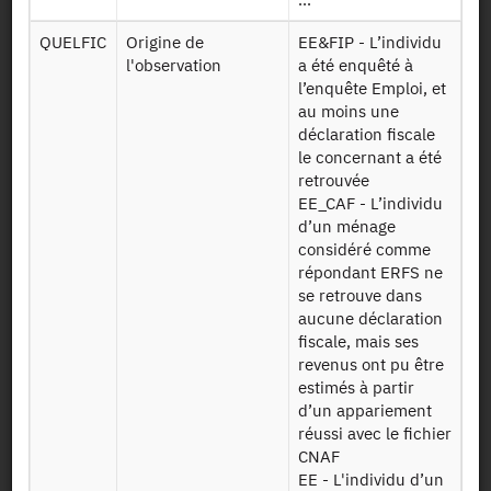
Mise à disposition :
14/02/2020
QUELFIC
Origine de
EE&FIP - L’individu
l'observation
a été enquêté à
l’enquête Emploi, et
Dessin de fichier
au moins une
déclaration fiscale
le concernant a été
Télécharger
retrouvée
EE_CAF - L’individu
Table de
d’un ménage
correspondance
considéré comme
entre les
Panel17
répondant ERFS ne
logements de
se retrouve dans
l'ERFS 2016 et
aucune déclaration
l'ERFS 2017
fiscale, mais ses
revenus ont pu être
Fichier
estimés à partir
comprenant
d’un appariement
toutes les
réussi avec le fichier
personnes dont
CNAF
le ménage a
Irf17e17t4
EE - L'individu d’un
répondu au