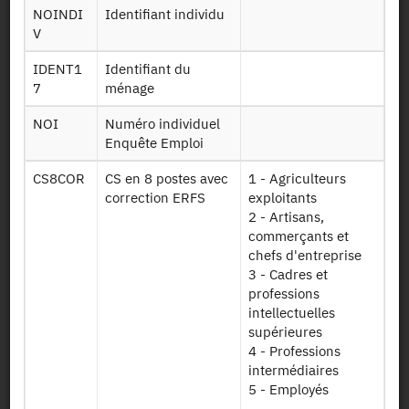
Identifiant persistant (DOI)
NOINDI
Identifiant individu
V
IDENT1
Identifiant du
7
ménage
Retour à la source
NOI
Numéro individuel
ERFS : Enquête Revenus Fiscaux
Enquête Emploi
et Sociaux - 2017
CS8COR
CS en 8 postes avec
1 - Agriculteurs
correction ERFS
exploitants
Autres produits :
2023
, 2022, 2021, 2020, 2019, 2018,
2 - Artisans,
2017
, 2016,
2015
, 2014, 2013, 2012, 2011, 2010, 2009,
commerçants et
+
2008, 2007, 2006, 2005
chefs d'entreprise
3 - Cadres et
professions
intellectuelles
supérieures
4 - Professions
intermédiaires
Autorisation :
Comité du Secret Statistique
5 - Employés
...