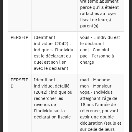
vraisemblablement
Table avec pour
parce qu’ils étaient
chaque ménage
rattachés au foyer
de l'échantillon
fiscal de leur(s)
stricto sensu ses
parent(s)
revenus et
Menage17
caractéristiques
PERSFIP
Identifiant
vous - L'individu est
au quatrième
individuel (2042) :
le déclarant
trimestre 2017
indique si l'individu
conj - Conjoint
de l'Enquête
est le déclarant ou
pac - Personne à
Emploi en
quel est son lien
charge
continu
avec le déclarant
Fichier décrivant
PERSFIP
Identifiant
mad - Madame
les individus qui
D
individuel détaillé
mon - Monsieur
n'appartiennent
(2042) : indique où
vopa - Individus
pas à un ménage
rechercher les
atteignant l'âge de
de l'Enquête
revenus de
18 ans l’année de
Emploi mais qui
Indfip2017
l’individu sur la
référence, pouvant
ont été retrouvés
déclaration fiscale
avoir une double
dans la
déclaration (seule et
déclaration
sur celle de leurs
fiscale d'un des