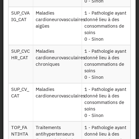
hospitaliers
0 - Sinon
agrégées au
SUP_CVA
Maladies
1 - Pathologie ayant
niveau individuel
IG_CAT
cardioneurovasculaires
donné lieu à des
aigües
consommations de
Identifiant persistant
soins
0 - Sinon
2015 :
https://doi.org/10.34724/CASD.501.3660.V2
SUP_CVC
Maladies
1 - Pathologie ayant
HR_CAT
cardioneurovasculaires
donné lieu à des
chroniques
consommations de
soins
0 - Sinon
SUP_CV_
Maladies
1 - Pathologie ayant
CAT
cardioneurovasculaires
donné lieu à des
consommations de
Contact
soins
0 - Sinon
Documents utiles
TOP_FA
Traitements
1 - Pathologie ayant
NTIHTA
antihypertenseurs
donné lieu à des
Recrutement