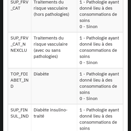
SUP_FRV
Traitements du
1 - Pathologie ayant
_CAT
risque vasculaire
donné lieu à des
(hors pathologies)
consommations de
soins
0 - Sinon
SUP_FRV
Traitements du
1 - Pathologie ayant
_CAT_N
risque vasculaire
donné lieu à des
NEXCLU
(avec ou sans
consommations de
pathologies)
soins
0 - Sinon
TOP_FDI
Diabète
1 - Pathologie ayant
ABET_IN
donné lieu à des
D
consommations de
En tant que simple visiteur, la navigation sur le site du CASD n'installera pas de
soins
cookies.
0 - Sinon
Le projet Equipex CASD a reçu une aide financée sur le programme
d’Investissements d’Avenir lancé par l’Etat et mis en oeuvre par l’ANR (aide n° ANR-
10-EQPX-17)
SUP_FIN
Diabète insulino-
1 - Pathologie ayant
SUL_IND
traité
donné lieu à des
consommations de
soins