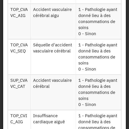
Autorisation :
Comité du Secret Statistique
TOP_CVA
Accident vasculaire
1 - Pathologie ayant
VC_AIG
cérébral aigu
donné lieu à des
Mise à disposition :
29/10/2020
consommations de
soins
0 - Sinon
Dessin de fichier
TOP_CVA
Séquelle d'accident
1 - Pathologie ayant
VC_SEQ
vasculaire cérébral
donné lieu à des
consommations de
Télécharger
soins
0 - Sinon
Données sur les
caractéristiques
Infoben
SUP_CVA
Accident vasculaire
1 - Pathologie ayant
générales du
VC_CAT
cérébral
donné lieu à des
bénéficiaire
consommations de
soins
Données sur les
0 - Sinon
Ald
ALD (affections
de longue durée)
TOP_CVI
Insuffisance
1 - Pathologie ayant
C_AIG
cardiaque aiguë
donné lieu à des
Données sur les
consommations de