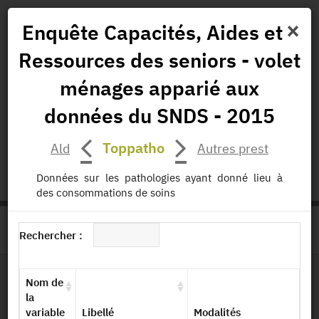
×
Enquête Capacités, Aides et
Ressources des seniors - volet
Actualités
Projets
Données
Publications
ménages apparié aux
Missions
données du SNDS - 2015
status.io
EN
|
FR
Toppatho
Ald
Autres prest
Données sur les pathologies ayant donné lieu à
des consommations de soins
>
ACCUEIL
PAGE PRODUIT
Rechercher :
Nom de
Dessin de fichier
la
variable
Libellé
Modalités