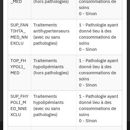
_MED
(hors pathologies)
consommations de
soins
Plan d’accès
0 - Sinon
SUP_FAN
Traitements
1 - Pathologie ayant
Newsletter
TIHTA_
antihypertenseurs
donné lieu à des
MED_NN
(avec ou sans
consommations de
Presse et rapports
EXCLU
pathologies)
soins
0 - Sinon
Marchés publics
TOP_FH
Traitements
1 - Pathologie ayant
YPOLI_
hypolipémiants
donné lieu à des
Mentions légales
MED
(hors pathologies)
consommations de
soins
Protection des données
0 - Sinon
personnelles
SUP_FHY
Traitements
1 - Pathologie ayant
POLI_M
hypolipémiants
donné lieu à des
Plan du site
ED_NNE
(avec ou sans
consommations de
XCLU
pathologies)
soins
0 - Sinon