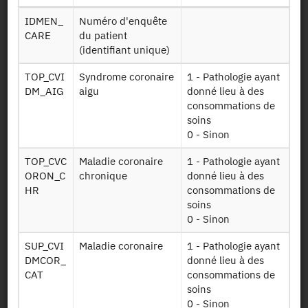
Identifiant persistant (DOI)
IDMEN_
Numéro d'enquête
CARE
du patient
(identifiant unique)
TOP_CVI
Syndrome coronaire
1 - Pathologie ayant
Retour à la source
DM_AIG
aigu
donné lieu à des
CARE-M apparié SNDS : Enquête
consommations de
soins
Capacités, Aides et Ressources
0 - Sinon
des seniors - volet ménages
TOP_CVC
Maladie coronaire
1 - Pathologie ayant
apparié aux données du SNDS -
ORON_C
chronique
donné lieu à des
2015
HR
consommations de
soins
0 - Sinon
Autres produits :
2015
SUP_CVI
Maladie coronaire
1 - Pathologie ayant
DMCOR_
donné lieu à des
CAT
consommations de
soins
0 - Sinon