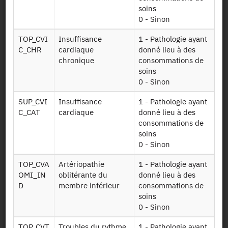
pathologies ayant
soins
Toppatho
donné lieu à des
0 - Sinon
consommations
de soins
TOP_CVI
Insuffisance
1 - Pathologie ayant
C_CHR
cardiaque
donné lieu à des
Données sur les
chronique
consommations de
autres dépenses
Autres prest
soins
de soins de ville
0 - Sinon
(cures, transport)
SUP_CVI
Insuffisance
1 - Pathologie ayant
Données sur les
C_CAT
cardiaque
donné lieu à des
dispositifs
consommations de
Care depense
médicaux et
soins
lpp
prestations pour
0 - Sinon
la consommation
TOP_CVA
Artériopathie
1 - Pathologie ayant
Données sur les
OMI_IN
oblitérante du
donné lieu à des
dispositifs
D
membre inférieur
consommations de
médicaux et
soins
Care disp med
prestations pour
0 - Sinon
la consommation
de ville
TOP_CVT
Troubles du rythme
1 - Pathologie ayant