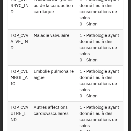
RRYC_IN
ou de la conduction
donné lieu à des
Données sur les
D
cardiaque
consommations de
dispositifs
soins
Lpp hosp
médicaux et
0 - Sinon
prestations à
hôpital
TOP_CVV
Maladie valvulaire
1 - Pathologie ayant
ALVE_IN
donné lieu à des
Données sur la
D
consommations de
Medicaments
consommation
soins
de médicaments
0 - Sinon
Données sur les
TOP_CVE
Embolie pulmonaire
1 - Pathologie ayant
dépenses de
MBOL_A
aiguë
donné lieu à des
Soins
santé et recours
IG
consommations de
ambulatoires
aux soins en
soins
ambulatoire au
0 - Sinon
niveau individuel
TOP_CVA
Autres affections
1 - Pathologie ayant
UTRE_I
cardiovasculaires
Données sur la
donné lieu à des
ND
consommation
consommations de
de soins
soins
Soins hosp indiv