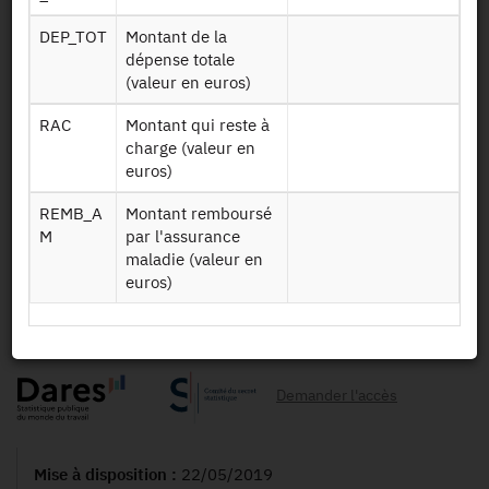
Identifiant persistant (DOI)
DEP_TOT
Montant de la
dépense totale
(valeur en euros)
Retour à la source
RAC
Montant qui reste à
charge (valeur en
CT_Conso_Soins : Conditions de
euros)
Travail - Appariement aux
REMB_A
Montant remboursé
données de consommations de
M
par l'assurance
maladie (valeur en
soins - RPS_2016
euros)
Autres produits :
RPS_2016
Demander l'accès
Mise à disposition :
22/05/2019