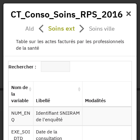
×
CT_Conso_Soins_RPS_2016
Soins ext
Ald
Soins ville
Actualités
Projets
Données
Publications
Table sur les actes facturés par les professionnels
Missions
de la santé
status.io
EN
|
FR
Rechercher :
Nom de
la
variable
Libellé
Modalités
>
ACCUEIL
PAGE PRODUIT
NUM_EN
Identifiant SNIIRAM
Q
de l'enquêté
Dessin de fichier
EXE_SOI
Date de la
_DTD
consultation