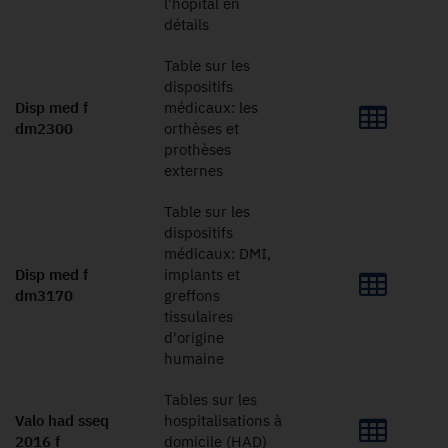
l'hôpital en
détails
Table sur les
dispositifs
Disp med f
médicaux: les
dm2300
orthèses et
prothèses
externes
Table sur les
dispositifs
médicaux: DMI,
Disp med f
implants et
dm3170
greffons
tissulaires
d'origine
humaine
Tables sur les
Valo had sseq
hospitalisations à
2016 f
domicile (HAD)