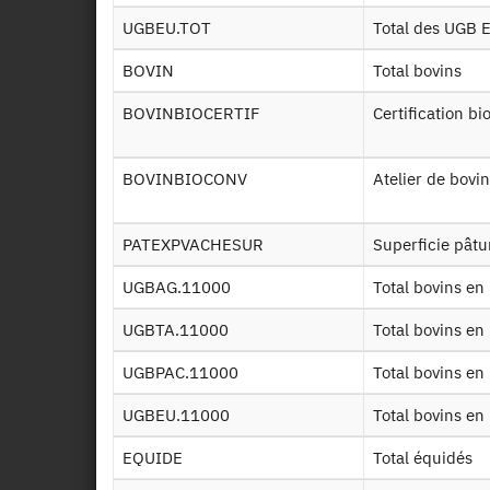
UGBEU.TOT
Total des UGB 
ESE
v2
BOVIN
Total bovins
BOVINBIOCERTIF
Certification bi
ESE
ESE
BOVINBIOCONV
Atelier de bov
v1
ESE
PATEXPVACHESUR
Superficie pâtu
v1
UGBAG.11000
Total bovins e
ESE
UGBTA.11000
Total bovins e
UGBPAC.11000
Total bovins e
ESE
EXP
UGBEU.11000
Total bovins e
EQUIDE
Total équidés
ESE