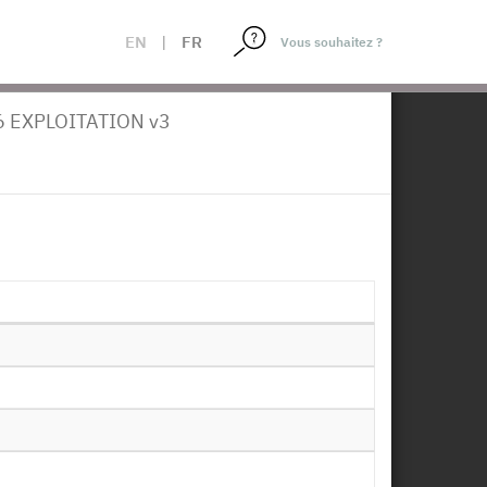
EN
|
FR
×
coles - 2016
 EXPLOITATION v3
loitations Agricoles -
1993, 1990, 1987, 1985, 1983, 1981,
+
position :
11/07/2018
Télécharger