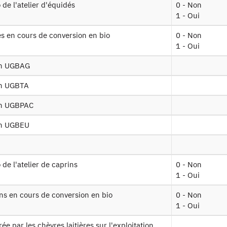
io de l'atelier d'équidés
0 - Non
1 - Oui
A2016 MO v2
Données sur la main d'oeuvre - Structu
dés en cours de conversion en bio
0 - Non
A2016 SURFACES
1 - Oui
Données sur les cultures - Structure ré
 v2
 en UGBAG
 en UGBTA
entifiant persistant
 en UGBPAC
 :
https://doi.org/10.34724/CASD.76.2679.V1
 en UGBEU
o de l'atelier de caprins
0 - Non
1 - Oui
rins en cours de conversion en bio
0 - Non
1 - Oui
Contact
rée par les chèvres laitières sur l'exploitation