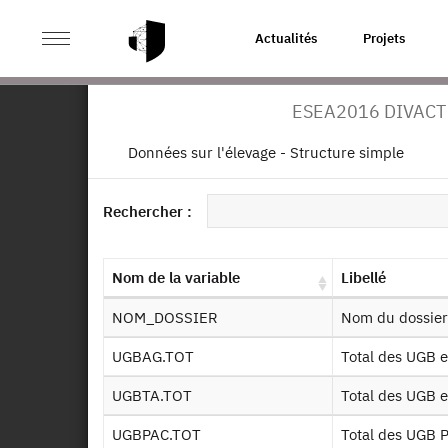
>
ACCUEIL
PAGE PRODUIT
Actualités
Projets
Enquête sur l
ESEA2016 DIVACT
Ret
Données sur l'élevage - Structure simple
ES
20
Dessin de fichier
Rechercher :
Identifiant persistant (DOI)
Autr
1980
Nom de la variable
Libellé
NOM_DOSSIER
Nom du dossier
UGBAG.TOT
Total des UGB 
UGBTA.TOT
Total des UGB 
De
UGBPAC.TOT
Total des UGB 