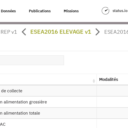
status.io
Données
Publications
Missions
a Structure des Exploitations Agri
ESEA2016 ELEVAGE v1
 REP v1
ESEA2016
our à la source
EA : Enquête sur la Structure des Exp
16
es produits :
2023,
2016
, 2013, 2007, 2005, 2003, 1997, 1995, 
, 1975, 1967, 1963
Modalités
 de collecte
Demander l'accès
Mise à dis
en alimentation grossière
en alimentation totale
ssin de fichier
PAC