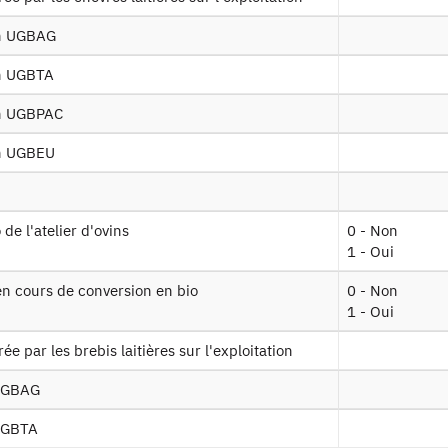
Documents utiles
en UGBAG
Recrutement
en UGBTA
en UGBPAC
Plan d’accès
en UGBEU
Newsletter
Presse et rapports
o de l'atelier d'ovins
0 - Non
1 - Oui
Marchés publics
s en cours de conversion en bio
0 - Non
1 - Oui
Mentions légales
rée par les brebis laitières sur l'exploitation
Protection des données personnelles
 UGBAG
Plan du site
 UGBTA