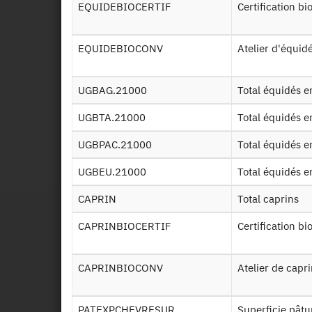
EQUIDEBIOCERTIF
Certification b
ESE
EQUIDEBIOCONV
Atelier d'équi
ESE
REP
UGBAG.21000
Total équidés
UGBTA.21000
Total équidés
Id
UGBPAC.21000
Total équidés
2016
UGBEU.21000
Total équidés
CAPRIN
Total caprins
CAPRINBIOCERTIF
Certification bi
CAPRINBIOCONV
Atelier de cap
PATEXPCHEVRESUR
Superficie pâtu