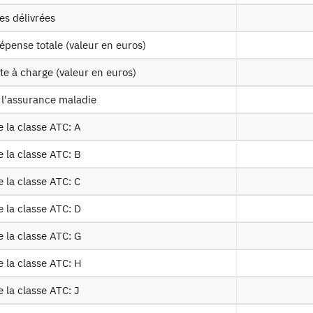
es délivrées
oben2017
Tables sur les bénéficiaires de 2012 à 
dépense totale (valeur en euros)
nd g5 2016
Tables sur les pathologies de 2012 à 2
ste à charge (valeur en euros)
 l'assurance maladie
Table sur les affectations de longue du
e la classe ATC: A
e la classe ATC: B
s ext
Table sur les actes facturés par les pro
 la classe ATC: C
Table sur les consultations externes à l
 ville
spécialité
e la classe ATC: D
e la classe ATC: G
caments pha detail
Table sur les médicaments délivrés en vi
e la classe ATC: H
caments ucd detail
Table sur les médicaments délivrés penda
 la classe ATC: J