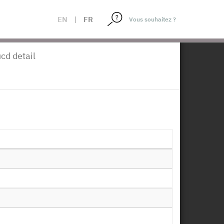
EN
|
FR
×
cd detail
l - Appariement aux
 RPS_2016
position :
22/05/2019
Télécharger