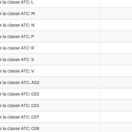
 la classe ATC: L
 med f dm2300
Table sur les dispositifs médicaux: les 
e la classe ATC: M
Table sur les dispositifs médicaux: DMI, 
 med f dm3170
e la classe ATC: N
d'origine humaine
 la classe ATC: P
 had sseq 2016 f
Tables sur les hospitalisations à domic
e la classe ATC: R
 la classe ATC: S
entifiant persistant
 la classe ATC: V
e la classe ATC: A02
_2016 :
https://doi.org/10.34724/CASD.347.2816.V1
e la classe ATC: C02
e la classe ATC: C03
e la classe ATC: C07
e la classe ATC: C08