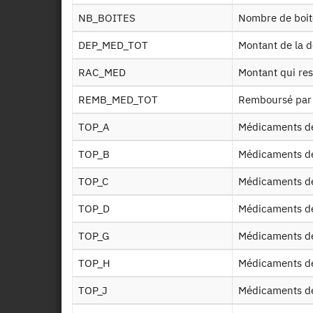
NB_BOITES
Nombre de boit
Inf
DEP_MED_TOT
Montant de la 
Ct i
RAC_MED
Montant qui re
REMB_MED_TOT
Remboursé par
Ald
TOP_A
Médicaments d
TOP_B
Médicaments d
Soin
TOP_C
Médicaments de
Soins
TOP_D
Médicaments d
TOP_G
Médicaments d
Medi
TOP_H
Médicaments d
Medi
TOP_J
Médicaments de