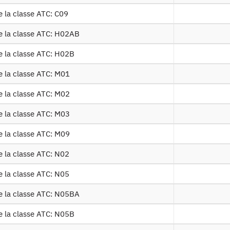
Contact
e la classe ATC: C09
e la classe ATC: H02AB
Documents utiles
e la classe ATC: H02B
Recrutement
e la classe ATC: M01
Plan d’accès
e la classe ATC: M02
e la classe ATC: M03
Newsletter
e la classe ATC: M09
Presse et rapports
e la classe ATC: N02
Marchés publics
e la classe ATC: N05
e la classe ATC: N05BA
Mentions légales
e la classe ATC: N05B
Protection des données personnelles