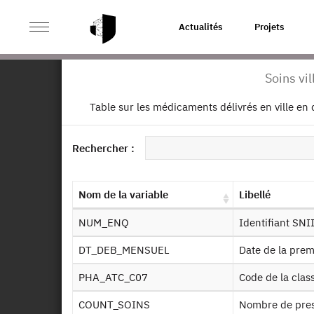
>
ACCUEIL
PAGE PRODUIT
Actualités
Projets
Soins vil
Ret
Table sur les médicaments délivrés en ville en 
CT
do
Dessin de fichier
Rechercher :
Identifiant persistant (DOI)
Autr
Nom de la variable
Libellé
NUM_ENQ
Identifiant SN
DT_DEB_MENSUEL
Date de la pre
PHA_ATC_C07
Code de la cla
De
COUNT_SOINS
Nombre de pre