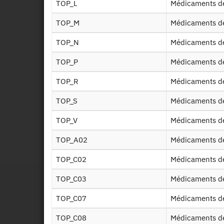
TOP_L
Médicaments de
Disp
TOP_M
Médicaments d
Disp
TOP_N
Médicaments d
TOP_P
Médicaments de
Valo
TOP_R
Médicaments d
TOP_S
Médicaments de
Id
TOP_V
Médicaments de
TOP_A02
Médicaments d
RPS
TOP_C02
Médicaments d
TOP_C03
Médicaments d
TOP_C07
Médicaments d
TOP_C08
Médicaments d