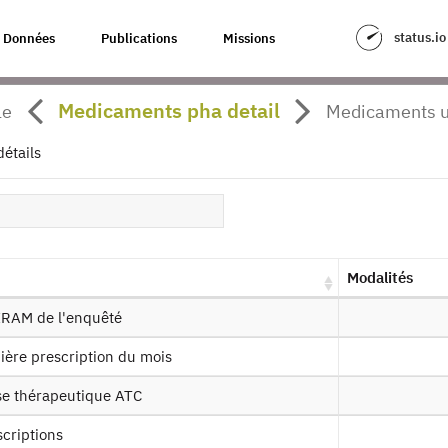
status.io
Données
Publications
Missions
CT_Conso_Soins_RPS_2016
Medicaments pha detail
le
Medicaments u
our à la source
détails
_Conso_Soins : Conditions de Travai
nnées de consommations de soins -
es produits :
RPS_2016
Modalités
Demander l'accès
Mise à dis
IIRAM de l'enquêté
mière prescription du mois
sse thérapeutique ATC
ssin de fichier
scriptions