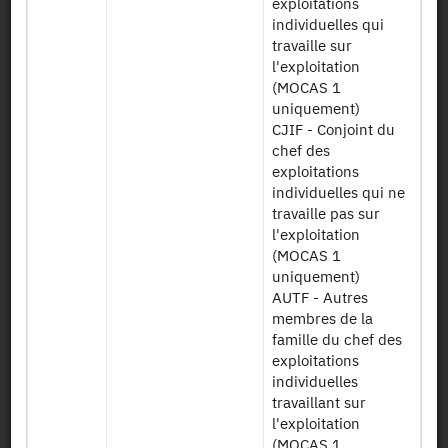
exploitations
Données sur les
individuelles qui
activités de
ESEA2016
travaille sur
diversification -
DIVACT REP v1
l'exploitation
Structure
(MOCAS 1
répétée
uniquement)
CJIF - Conjoint du
Données sur
ESEA2016
chef des
l'élevage -
ELEVAGE v1
exploitations
Structure simple
individuelles qui ne
travaille pas sur
ESEA2016
Données
l'exploitation
EXPLOITATION
générales sur
(MOCAS 1
v3
l'exploitation
uniquement)
AUTF - Autres
Données sur la
membres de la
ESEA2016 MO
main d'oeuvre -
famille du chef des
REP v2
Structure
exploitations
répétée
individuelles
travaillant sur
Données sur la
ESEA2016 MO
l'exploitation
main d'oeuvre -
v2
(MOCAS 1