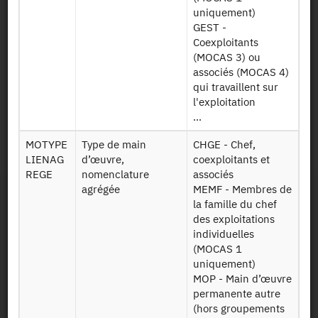
Structure simple
uniquement)
GEST -
Données sur les
ESEA2016
Coexploitants
cultures -
SURFACES REP
(MOCAS 3) ou
Structure
v2
associés (MOCAS 4)
répétée
qui travaillent sur
l'exploitation
...
Identifiant persistant
MOTYPE
Type de main
CHGE - Chef,
2016 :
https://doi.org/10.34724/CASD.76.2679.V1
LIENAG
d’œuvre,
coexploitants et
REGE
nomenclature
associés
agrégée
MEMF - Membres de
la famille du chef
des exploitations
individuelles
(MOCAS 1
uniquement)
Contact
MOP - Main d’œuvre
permanente autre
(hors groupements
Documents utiles