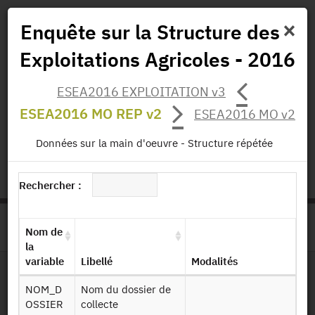
×
Enquête sur la Structure des
Exploitations Agricoles - 2016
Actualités
Projets
Données
Publications
ESEA2016 EXPLOITATION v3
Missions
ESEA2016 MO REP v2
ESEA2016 MO v2
status.io
EN
|
FR
Données sur la main d'oeuvre - Structure répétée
Rechercher :
>
ACCUEIL
PAGE PRODUIT
Nom de
la
variable
Libellé
Modalités
NOM_D
Nom du dossier de
Dessin de fichier
OSSIER
collecte