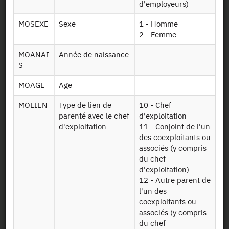
d'employeurs)
Recrutement
MOSEXE
Sexe
1 - Homme
2 - Femme
Plan d’accès
MOANAI
Année de naissance
S
Newsletter
MOAGE
Age
Presse et rapports
MOLIEN
Type de lien de
10 - Chef
parenté avec le chef
d'exploitation
d'exploitation
11 - Conjoint de l'un
Marchés publics
des coexploitants ou
associés (y compris
Mentions légales
du chef
d'exploitation)
Protection des données
12 - Autre parent de
personnelles
l'un des
coexploitants ou
associés (y compris
Plan du site
du chef