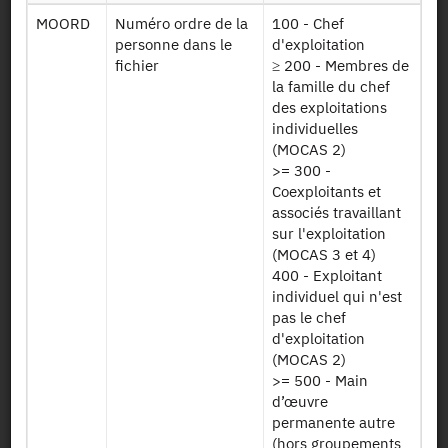
Identifiant persistant (DOI)
MOORD
Numéro ordre de la
100 - Chef
personne dans le
d'exploitation
fichier
≥ 200 - Membres de
la famille du chef
des exploitations
Retour à la source
individuelles
(MOCAS 2)
ESEA : Enquête sur la Structure
>= 300 -
des Exploitations Agricoles - 2016
Coexploitants et
associés travaillant
sur l'exploitation
Autres produits :
2023,
2016
, 2013, 2007, 2005, 2003,
(MOCAS 3 et 4)
1997, 1995, 1993, 1990, 1987, 1985, 1983, 1981, 1980,
+
400 - Exploitant
1975, 1967, 1963
individuel qui n'est
pas le chef
d'exploitation
(MOCAS 2)
>= 500 - Main
d’œuvre
Autorisation :
Comité du Secret Statistique
permanente autre
(hors groupements