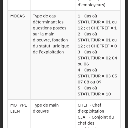
Mise à disposition :
11/07/2018
d'employeurs)
MOCAS
Type de cas
1 - Cas où
déterminant les
STATUTJUR = 01 ou
Dessin de fichier
questions posées
12 ; et CHEFREF = 1
sur la main
2 - Cas où
d'oeuvre, fonction
STATUTJUR = 01 ou
Télécharger
du statut juridique
12 ; et CHEFREF = 0
de l'exploitation
3 - Cas où
ESEA2016
Données sur
STATUTJUR = 02 04
CHEPTEL REP
l'élevage -
ou 06
v2
Structure élevée
4 - Cas où
STATUTJUR = 03 05
Données sur les
ESEA2016
07 08 ou 09
cultures -
CULTURES v2
5 - Cas où
Structure simple
STATUTJUR = 10
Données sur les
MOTYPE
Type de main
CHEF - Chef
ESEA2016
déchets -
LIEN
d’œuvre
d'exploitation
DECHETS REP
Structure
CJAF - Conjoint du
v1
répétée
chef des