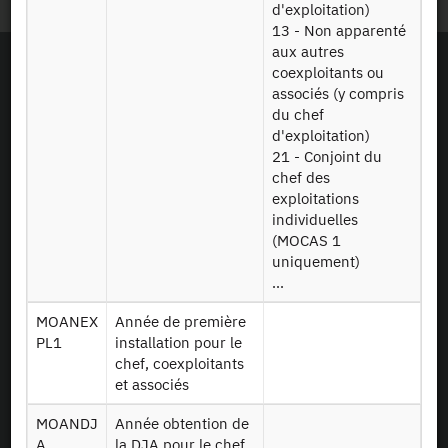
d'exploitation)
13 - Non apparenté
aux autres
coexploitants ou
associés (y compris
du chef
d'exploitation)
21 - Conjoint du
chef des
exploitations
individuelles
(MOCAS 1
uniquement)
...
MOANEX
Année de première
PL1
installation pour le
chef, coexploitants
En tant que simple visiteur, la navigation sur le site du CASD n'installera pas de
et associés
cookies.
Le projet Equipex CASD a reçu une aide financée sur le programme
d’Investissements d’Avenir lancé par l’Etat et mis en oeuvre par l’ANR (aide n° ANR-
MOANDJ
Année obtention de
10-EQPX-17)
A
la DJA pour le chef,