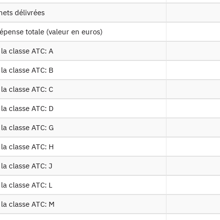
oben2017
Tables sur les bénéficiaires de 2012 à 
hets délivrées
dépense totale (valeur en euros)
nd g5 2016
Tables sur les pathologies de 2012 à 2
 la classe ATC: A
Table sur les affectations de longue du
 la classe ATC: B
la classe ATC: C
s ext
Table sur les actes facturés par les pro
 la classe ATC: D
Table sur les consultations externes à l
 la classe ATC: G
 ville
spécialité
 la classe ATC: H
caments pha detail
Table sur les médicaments délivrés en vi
la classe ATC: J
la classe ATC: L
caments ucd detail
Table sur les médicaments délivrés penda
 la classe ATC: M