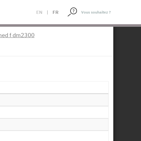
EN
|
FR
×
med f dm2300
l - Appariement aux
 RPS_2016
e à disposition :
22/05/2019
Télécharger