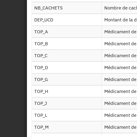
Inf
NB_CACHETS
Nombre de cac
DEP_UCD
Montant de la 
Ct i
TOP_A
Médicament de
Ald
TOP_B
Médicament de
TOP_C
Médicament de 
Soin
TOP_D
Médicament de
TOP_G
Médicament de
Soins
TOP_H
Médicament de
Medi
TOP_J
Médicament de 
TOP_L
Médicament de 
Medi
TOP_M
Médicament de