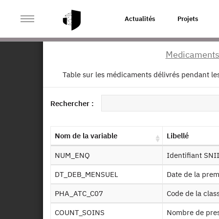
>
ACCUEIL
PAGE PRODUIT
Actualités
Projets
Medicaments 
Ret
Table sur les médicaments délivrés pendant les 
CT
do
Dessin de fichier
Rechercher :
Identifiant persistant (DOI)
Autr
Nom de la variable
Libellé
NUM_ENQ
Identifiant SN
DT_DEB_MENSUEL
Date de la pre
De
PHA_ATC_C07
Code de la cla
COUNT_SOINS
Nombre de pre