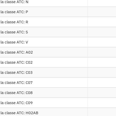
 med f dm2300
Table sur les dispositifs médicaux: les 
 la classe ATC: N
la classe ATC: P
Table sur les dispositifs médicaux: DMI, 
 med f dm3170
d'origine humaine
 la classe ATC: R
la classe ATC: S
 had sseq 2016 f
Tables sur les hospitalisations à domic
la classe ATC: V
 la classe ATC: A02
entifiant persistant
 la classe ATC: C02
_2016 :
https://doi.org/10.34724/CASD.347.2816.V1
 la classe ATC: C03
 la classe ATC: C07
 la classe ATC: C08
 la classe ATC: C09
 la classe ATC: H02AB