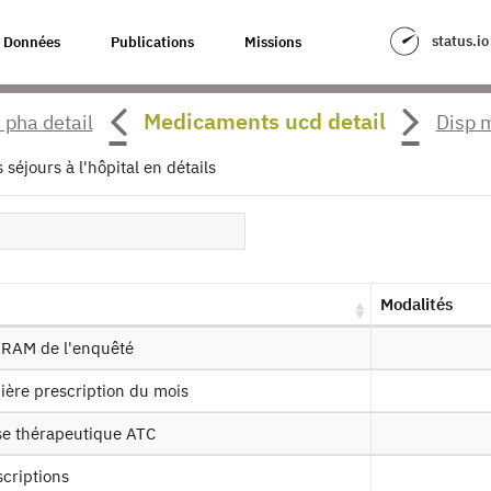
status.io
Données
Publications
Missions
CT_Conso_Soins_RPS_2016
Medicaments ucd detail
pha detail
Disp 
our à la source
séjours à l'hôpital en détails
_Conso_Soins : Conditions de Travai
nnées de consommations de soins -
es produits :
RPS_2016
Modalités
Autorisation :
Comité du Secret Statistique
Mis
IIRAM de l'enquêté
mière prescription du mois
ssin de fichier
sse thérapeutique ATC
scriptions