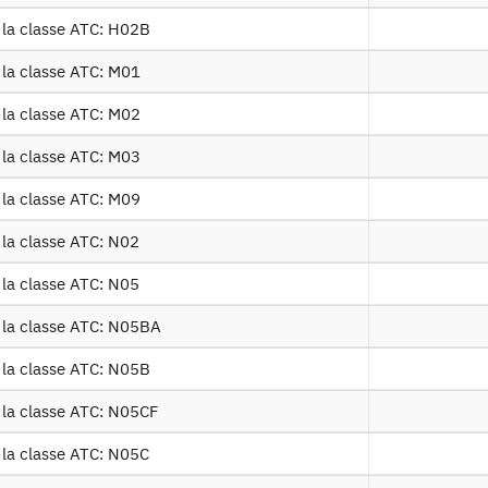
Contact
 la classe ATC: H02B
Documents utiles
 la classe ATC: M01
 la classe ATC: M02
Recrutement
 la classe ATC: M03
Plan d’accès
 la classe ATC: M09
Newsletter
 la classe ATC: N02
Presse et rapports
 la classe ATC: N05
 la classe ATC: N05BA
Marchés publics
 la classe ATC: N05B
Mentions légales
 la classe ATC: N05CF
Protection des données personnelles
 la classe ATC: N05C