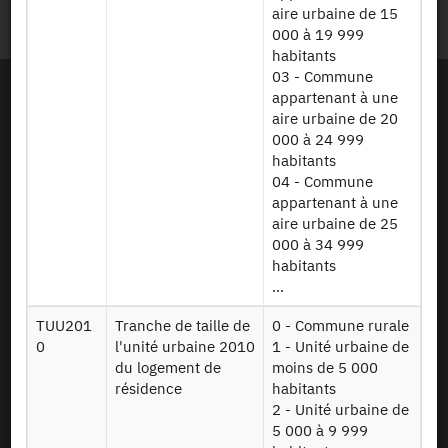
Plan du site
aire urbaine de 15
000 à 19 999
habitants
03 - Commune
appartenant à une
aire urbaine de 20
000 à 24 999
habitants
04 - Commune
appartenant à une
aire urbaine de 25
000 à 34 999
habitants
...
TUU201
Tranche de taille de
0 - Commune rurale
0
l'unité urbaine 2010
1 - Unité urbaine de
du logement de
moins de 5 000
résidence
habitants
En tant que simple visiteur, la navigation sur le site du CASD n'installera pas de
2 - Unité urbaine de
cookies.
5 000 à 9 999
Le projet Equipex CASD a reçu une aide financée sur le programme
d’Investissements d’Avenir lancé par l’Etat et mis en oeuvre par l’ANR (aide n° ANR-