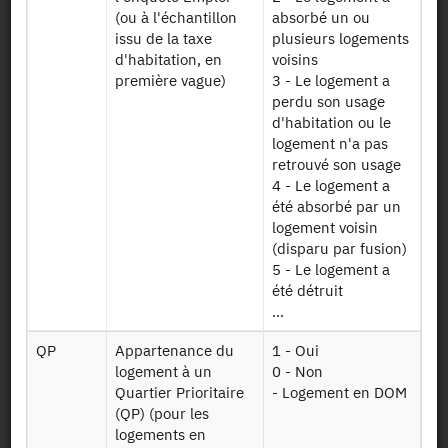
déclaration
(ou à l'échantillon
absorbé un ou
fiscale d'un des
issu de la taxe
plusieurs logements
membres d'un
d'habitation, en
voisins
ménage
première vague)
3 - Le logement a
perdu son usage
Table contenant
d'habitation ou le
des variables
logement n'a pas
supplémentaires,
retrouvé son usage
issues des
4 - Le logement a
fichiers de la
Extrait th
été absorbé par un
taxe d'habitation,
logement voisin
permettant de
(disparu par fusion)
décrire le
5 - Le logement a
logement du
été détruit
ménage
...
Fichier ne
QP
Appartenance du
1 - Oui
comportant que
logement à un
0 - Non
les variables du
Quartier Prioritaire
- Logement en DOM
quatrième
(QP) (pour les
trimestre 2017
logements en
de l'Enquête