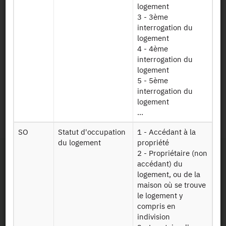
Table 2017
logement
contenant un
3 - 3ème
extrait des
interrogation du
Foyer17
variables issues
logement
du fichier fiscal
4 - 4ème
de l’impôt sur le
interrogation du
revenu
logement
5 - 5ème
interrogation du
Identifiant persistant
logement
...
2017 :
https://doi.org/10.34724/CASD.110.3211.V1
SO
Statut d'occupation
1 - Accédant à la
du logement
propriété
2 - Propriétaire (non
accédant) du
logement, ou de la
maison où se trouve
le logement y
compris en
Contact
indivision