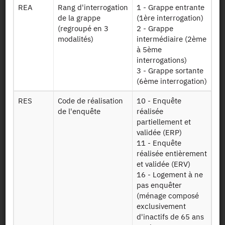
REA
Rang d'interrogation
1 - Grappe entrante
Mise à disposition :
14/02/2020
de la grappe
(1ère interrogation)
(regroupé en 3
2 - Grappe
modalités)
intermédiaire (2ème
à 5ème
Dessin de fichier
interrogations)
3 - Grappe sortante
(6ème interrogation)
Télécharger
RES
Code de réalisation
10 - Enquête
Table de
de l'enquête
réalisée
correspondance
partiellement et
entre les
validée (ERP)
Panel17
logements de
11 - Enquête
l'ERFS 2016 et
réalisée entièrement
l'ERFS 2017
et validée (ERV)
16 - Logement à ne
Fichier
pas enquêter
comprenant
(ménage composé
toutes les
exclusivement
personnes dont
d'inactifs de 65 ans