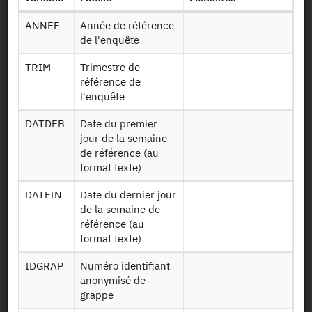
Identifiant persistant (DOI)
ANNEE
Année de référence
de l'enquête
TRIM
Trimestre de
Retour à la source
référence de
l'enquête
ERFS : Enquête Revenus Fiscaux
DATDEB
Date du premier
et Sociaux - 2017
jour de la semaine
de référence (au
Autres produits :
2023
, 2022, 2021, 2020, 2019, 2018,
format texte)
2017
, 2016,
2015
, 2014, 2013, 2012, 2011, 2010, 2009,
+
2008, 2007, 2006, 2005
DATFIN
Date du dernier jour
de la semaine de
référence (au
format texte)
IDGRAP
Numéro identifiant
anonymisé de
Demander l'accès
grappe