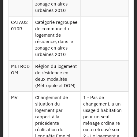
zonage en aires
Table avec pour
urbaines 2010
chaque ménage
CATAU2
Catégorie regroupée
de l'échantillon
010R
de commune du
stricto sensu ses
logement de
revenus et
résidence, dans le
Menage17
caractéristiques
zonage en aires
au quatrième
urbaines 2010
trimestre 2017
de l'Enquête
METROD
Région du logement
Emploi en
OM
de résidence en
continu
deux modalités
(Métropole et DOM)
Fichier décrivant
les individus qui
MVL
Changement de
1 - Pas de
n'appartiennent
situation du
changement, a un
pas à un ménage
logement par
usage d'habitation
de l'Enquête
rapport à la
pour un seul
Emploi mais qui
Indfip2017
précédente
ménage ordinaire
ont été retrouvés
réalisation de
ou a retrouvé son
dans la
l'enquête Emploi
2 - Le logement a