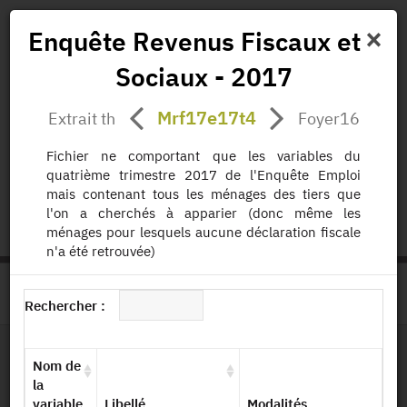
×
Enquête Revenus Fiscaux et
Sociaux - 2017
Actualités
Projets
Données
Publications
Mrf17e17t4
Extrait th
Foyer16
Missions
Fichier ne comportant que les variables du
quatrième trimestre 2017 de l'Enquête Emploi
status.io
EN
|
FR
mais contenant tous les ménages des tiers que
l'on a cherchés à apparier (donc même les
ménages pour lesquels aucune déclaration fiscale
n'a été retrouvée)
>
ACCUEIL
PAGE PRODUIT
Rechercher :
Nom de
Dessin de fichier
la
variable
Libellé
Modalités