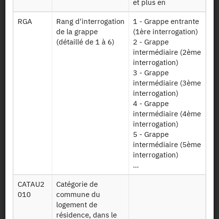
le ménage a
et plus en
Irf17e17t4
répondu au
quatrième
RGA
Rang d'interrogation
1 - Grappe entrante
trimestre 2017
de la grappe
(1ère interrogation)
de l'Enquête
(détaillé de 1 à 6)
2 - Grappe
Emploi
intermédiaire (2ème
interrogation)
Table contenant
3 - Grappe
tous les individus
intermédiaire (3ème
appartenant à un
interrogation)
ménage
4 - Grappe
répondant au
intermédiaire (4ème
quatrième
interrogation)
trimestre 2017
5 - Grappe
Indivi17
de l'Enquête
intermédiaire (5ème
Emploi et
interrogation)
apparié, que
...
ceux-ci aient
CATAU2
Catégorie de
rempli ou non un
010
commune du
questionnaire
logement de
individuel lors de
résidence, dans le
cette enquête