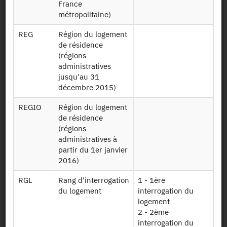
France
Emploi mais
métropolitaine)
contenant tous
les ménages des
REG
Région du logement
Mrf17e17t4
tiers que l'on a
de résidence
cherchés à
(régions
apparier (donc
administratives
même les
jusqu'au 31
ménages pour
décembre 2015)
lesquels aucune
déclaration
REGIO
Région du logement
fiscale n'a été
de résidence
retrouvée)
(régions
administratives à
Table 2016
partir du 1er janvier
contenant un
2016)
extrait des
Foyer16
variables issues
RGL
Rang d'interrogation
1 - 1ère
du fichier fiscal
du logement
interrogation du
de l’impôt sur le
logement
revenu
2 - 2ème
interrogation du