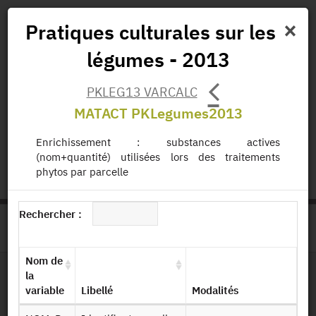
×
Pratiques culturales sur les
légumes - 2013
Actualités
Projets
Données
Publications
PKLEG13 VARCALC
Missions
MATACT PKLegumes2013
Enrichissement : substances actives
status.io
EN
|
FR
(nom+quantité) utilisées lors des traitements
phytos par parcelle
Rechercher :
>
ACCUEIL
PAGE PRODUIT
Nom de
la
variable
Libellé
Modalités
Dessin de fichier