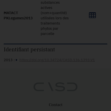
substances
actives
MATACT
(nom+quantité)
PKLegumes2013
utilisées lors des
traitements
phytos par
parcelle
Identifiant persistant
2013 :
https://doi.org/10.34724/CASD.136.1393.V1
Contact