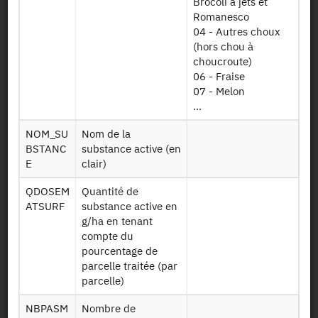
Brocoli à jets et
Romanesco
04 - Autres choux
Dessin de fichier
(hors chou à
choucroute)
06 - Fraise
Télécharger
07 - Melon
...
Données
individuelles des
NOM_SU
Nom de la
variables
PKLEG13 EXPL
BSTANC
substance active (en
ramenées au
E
clair)
niveau des
exploitations
QDOSEM
Quantité de
ATSURF
substance active en
Ensemble de
g/ha en tenant
tous les apports
compte du
PKLEG13 FUMI
de fumure
pourcentage de
minérale
parcelle traitée (par
parcelle)
Ensemble de
tous les apports
NBPASM
Nombre de
PKLEG13 FUMO