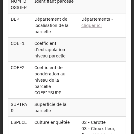
NOM_D
Identifiant parcelle
Identifiant persistant (DOI)
OSSIER
DEP
Département de
Départements -
localisation de la
cliquer ici
parcelle
Retour à la source
COEF1
Coefficient
PKLEG : Pratiques culturales sur
d'extrapolation -
les légumes - 2013
niveau parcelle
COEF2
Coefficient de
Autres produits :
2022,
2013
pondération au
niveau de la
parcelle =
COEF1*SUPP
SUPTPA
Superficie de la
R
parcelle
Autorisation :
Comité du Secret Statistique
ESPECE
Culture enquêtée
02 - Carotte
Mise à disposition :
29/09/2015
03 - Choux fleur,