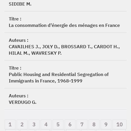
SIDIBE M.
Titre :
La consommation d’énergie des ménages en France
Auteurs :
CAVAILHES J., JOLY D., BROSSARD T., CARDOT H.,
HILAL M., WAVRESKY P.
Titre :
Public Housing and Residential Segregation of
Immigrants in France, 1968-1999
Auteurs :
VERDUGO G.
1
2
3
4
5
6
7
8
9
10