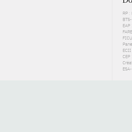
RP :
BTS-P
EAP 
FARE 
FICUS
Pane
ECII
CEP 
Créat
ESA-