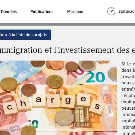
SSEMENT DES ENTREPRISES
status.io
Données
Publications
Missions
our à la liste des projets
immigration et l'investissement des 
Si le 
dans l
travai
hauss
entra
l'éco
expliq
peuven
inten
capita
inten
immig