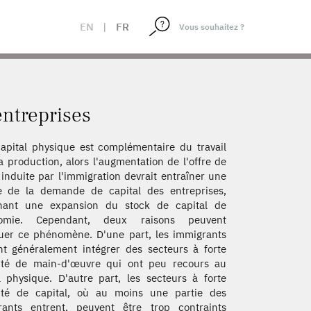
EN
|
FR
entreprises
capital physique est complémentaire du travail
a production, alors l'augmentation de l'offre de
l induite par l'immigration devrait entraîner une
e de la demande de capital des entreprises,
înant une expansion du stock de capital de
nomie. Cependant, deux raisons peuvent
uer ce phénomène. D'une part, les immigrants
t généralement intégrer des secteurs à forte
sité de main-d'œuvre qui ont peu recours au
l physique. D'autre part, les secteurs à forte
sité de capital, où au moins une partie des
rants entrent, peuvent être trop contraints