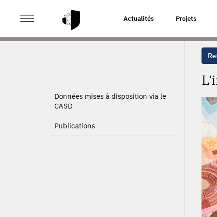
>
>
ACCUEIL
PROJETS
L'IMMIGRATION ET L'INVESTI
Actualités
Projets
Ret
L'
Données mises à disposition via le
CASD
Publications