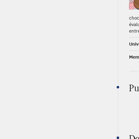
choc
éval
entr
Univ
Memb
Pu
Do