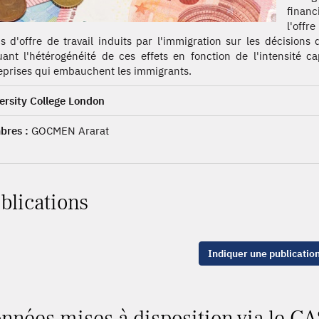
financ
l'offre
s d'offre de travail induits par l'immigration sur les décisions 
uant l'hétérogénéité de ces effets en fonction de l'intensité ca
eprises qui embauchent les immigrants.
ersity College London
res :
GOCMEN Ararat
blications
Indiquer une publicatio
nnées mises à disposition via le CA