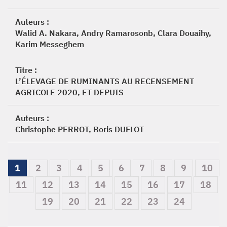
Auteurs :
Walid A. Nakara, Andry Ramarosonb, Clara Douaihy,
Karim Messeghem
Titre :
L’ÉLEVAGE DE RUMINANTS AU RECENSEMENT
AGRICOLE 2020, ET DEPUIS
Auteurs :
Christophe PERROT, Boris DUFLOT
1
2
3
4
5
6
7
8
9
10
11
12
13
14
15
16
17
18
19
20
21
22
23
24