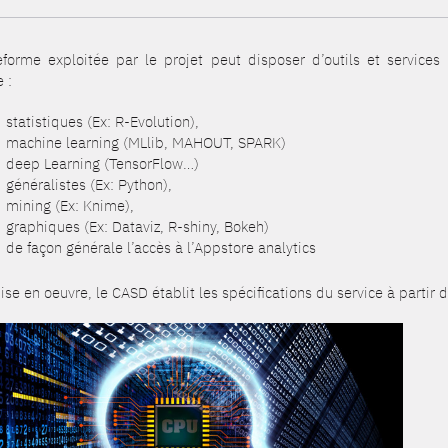
eforme exploitée par le projet peut disposer d’outils et services
 :
statistiques (Ex: R-Evolution),
machine learning (MLlib, MAHOUT, SPARK)
deep Learning (TensorFlow…)
généralistes (Ex: Python),
mining (Ex: Knime),
graphiques (Ex: Dataviz, R-shiny, Bokeh)
de façon générale l’accès à l’Appstore analytics
se en oeuvre, le CASD établit les spécifications du service à partir