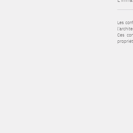
Les con
l’archit
Ces con
propriét