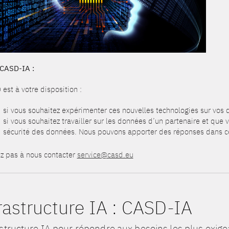
 CASD-IA :
est à votre disposition :
si vous souhaitez expérimenter ces nouvelles technologies sur vos
si vous souhaitez travailler sur les données d’un partenaire et que
sécurité des données. Nous pouvons apporter des réponses dans ce
ez pas à nous contacter
service@casd.eu
rastructure IA : CASD-IA
astructure IA pour répondre aux besoins les plus exige