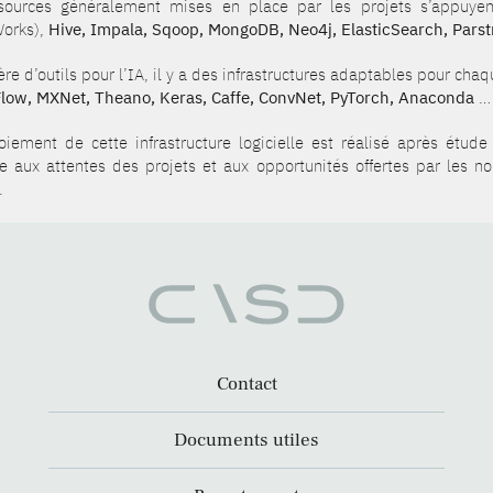
sources généralement mises en place par les projets s’appuye
orks),
Hive, Impala, Sqoop, MongoDB, Neo4j, ElasticSearch, Pars
re d’outils pour l’IA, il y a des infrastructures adaptables pour ch
low, MXNet, Theano, Keras, Caffe, ConvNet, PyTorch, Anaconda
…
oiement de cette infrastructure logicielle est réalisé après étu
e aux attentes des projets et aux opportunités offertes par les n
.
Contact
Documents utiles