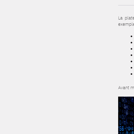
La plat
exemple
Avant mi