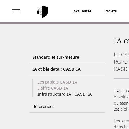
>
ACCUEIL
IA ET BIG DATA : CASD-IA
Actualités
Projets
IA e
Le
CA
Standard et sur-mesure
RGPD, 
CASD-
IA et big data : CASD-IA
Les projets CASD-IA
L'offre CASD-IA
CASD-IA
Infrastructure IA : CASD-IA
besoins
puissanc
Références
logiciel
Les serv
dans le 