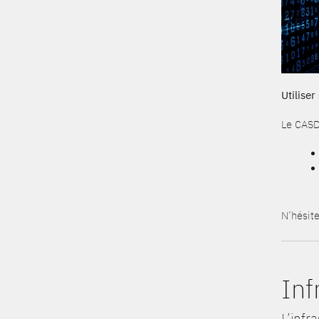
Utiliser
Le CASD 
N’hésit
Inf
L’infr