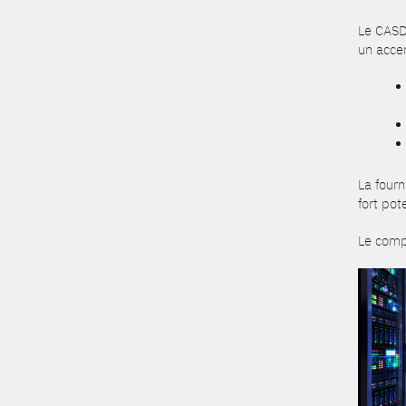
Le CASD
un accen
La four
fort pote
Le comp