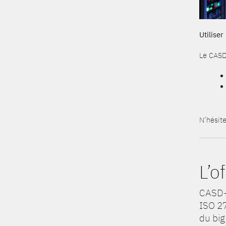
Ut
ilise
Le CASD 
N’hésit
L’o
CASD-I
ISO 27
du big