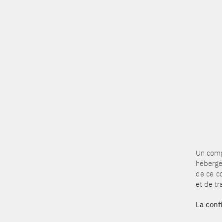
Un comp
hébergé
de ce c
et de tr
La conf