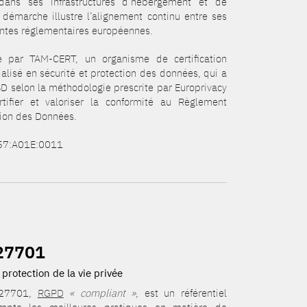
ans ses infrastructures d’hébergement et de
démarche illustre l’alignement continu entre ses
tentes réglementaires européennes.
ée par TAM-CERT, un organisme de certification
alisé en sécurité et protection des données, qui a
D selon la méthodologie prescrite par Europrivacy
tifier et valoriser la conformité au Règlement
tion des Données.
057:A01E:0011
 27701
rotection de la vie privée
O 27701,
RGPD
« compliant »,
est un référentiel