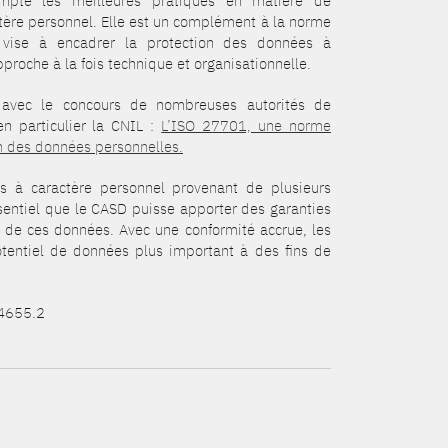
mpte les meilleures pratiques en matière de
tère personnel. Elle est un complément à la norme
 vise à encadrer la protection des données à
proche à la fois technique et organisationnelle.
avec le concours de nombreuses autorités de
n particulier la CNIL :
L’ISO 27701, une norme
on des données personnelles.
 à caractère personnel provenant de plusieurs
essentiel que le CASD puisse apporter des garanties
n de ces données. Avec une conformité accrue, les
potentiel de données plus important à des fins de
14655.2