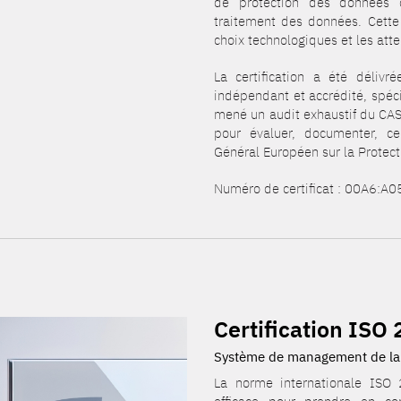
de protection des données d
traitement des données. Cette 
choix technologiques et les at
La certification a été délivr
indépendant et accrédité, spéci
mené un audit exhaustif du CAS
pour évaluer, documenter, cer
Général Européen sur la Protec
Numéro de certificat : 00A6:A
Certification ISO
Système de management de la p
La norme internationale IS