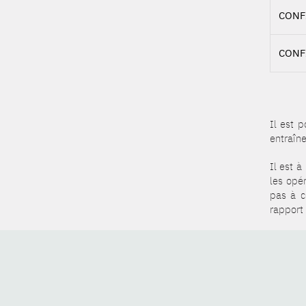
CONF
CONF
Il est 
entraîne
Il est 
les opé
pas à c
rapport