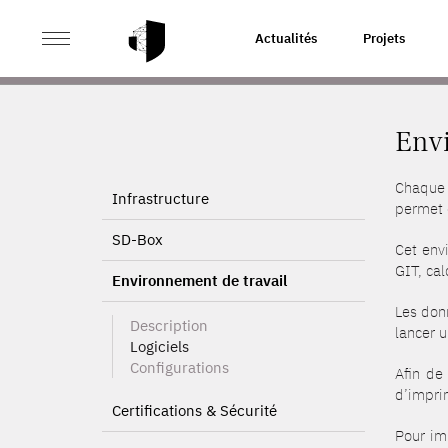
>
ACCUEIL
ENVIRONNEMENT DE TRAVAIL
Actualités
Projets
Envi
Chaque 
Infrastructure
permet 
SD-Box
Cet env
GIT, cal
Environnement de travail
Les donn
Description
lancer u
Logiciels
Configurations
Afin de
d’imprim
Certifications & Sécurité
Pour im