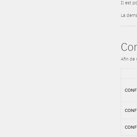
Il est p
La deman
Con
Afin de 
CONF
CONF
CONF