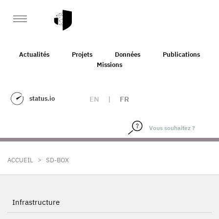
Actualités
Projets
Données
Publications
Missions
status.io
EN
|
FR
>
ACCUEIL
SD-BOX
Infrastructure