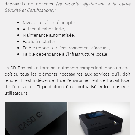
déposants de données
(se reporter également à la partie
Sécurité et Certifications):
Niveau de sécurité adapté,
Authentification forte,
Maintenance automatisée,
Facile à installer,
Faible impact sur l’environnement d’accueil,
Faible dépendance à l’infrastructure locale.
La SD-Box est un terminal autonome comportant, dans un seul
boîtier, tous les éléments nécessaires aux services qu’il doit
rendre. Il est indépendant de l’environnement de travail local
de l’utilisateur.
Il peut donc être mutualisé entre plusieurs
utilisateurs.