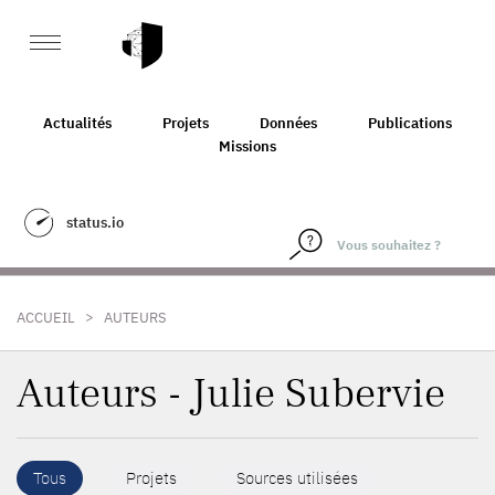
Actualités
Projets
Données
Publications
Missions
status.io
>
ACCUEIL
AUTEURS
Auteurs - Julie Subervie
Tous
Projets
Sources utilisées