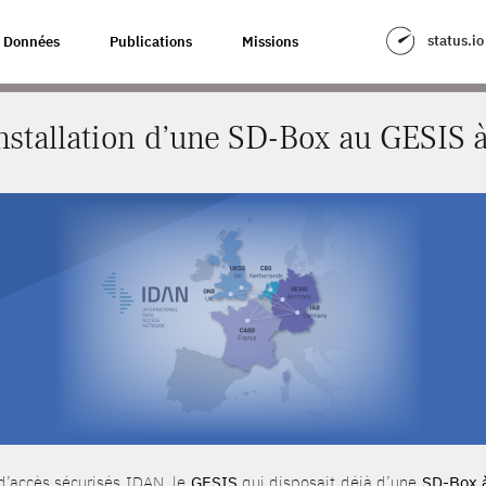
NE SD-BOX AU GESIS À COLOGNE
status.io
Données
Publications
Missions
nstallation d’une SD-Box au GESIS 
d’accès sécurisés IDAN, le
GESIS
qui disposait déjà d’une
SD-Box 