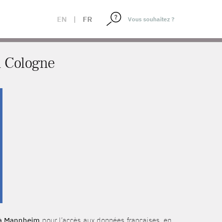
EN
|
FR
à Cologne
à Mannheim
pour l’accès aux données françaises, en