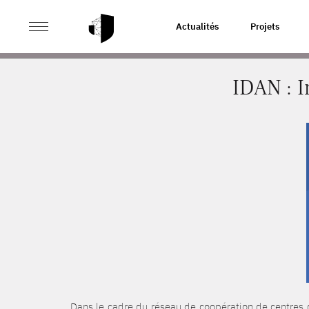
>
>
ACCUEIL
ACTUALITÉS
IDAN : INSTALLATION D’U
Actualités
Projets
IDAN : I
Dans le cadre du réseau de coopération de centres 