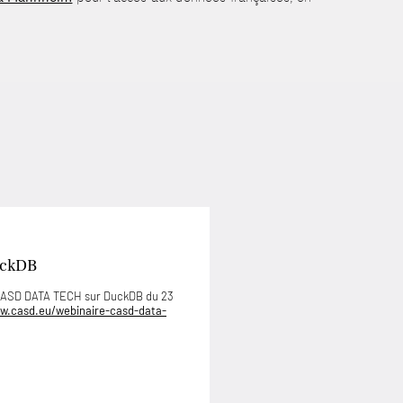
uckDB
 CASD DATA TECH sur DuckDB du 23
w.casd.eu/webinaire-casd-data-