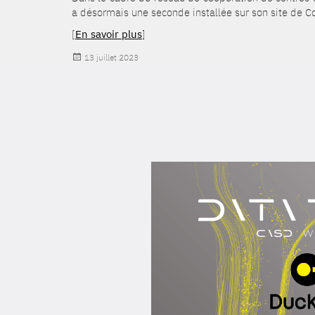
a désormais une seconde installée sur son site de C
[
En savoir plus
]
Publié
13 juillet 2023
le