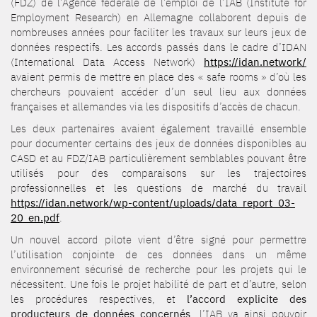
(FDZ) de l’Agence fédérale de l’emploi de l’IAB (Institute for
Employment Research) en Allemagne collaborent depuis de
nombreuses années pour faciliter les travaux sur leurs jeux de
données respectifs. Les accords passés dans le cadre d’IDAN
(International Data Access Network)
https://idan.network/
avaient permis de mettre en place des « safe rooms » d’où les
chercheurs pouvaient accéder d’un seul lieu aux données
françaises et allemandes via les dispositifs d’accès de chacun.
Les deux partenaires avaient également travaillé ensemble
pour documenter certains des jeux de données disponibles au
CASD et au FDZ/IAB particulièrement semblables pouvant être
utilisés pour des comparaisons sur les trajectoires
professionnelles et les questions de marché du travail
https://idan.network/wp-content/uploads/data_report_03-
20_en.pdf
.
Un nouvel accord pilote vient d’être signé pour permettre
l’utilisation conjointe de ces données dans un même
environnement sécurisé de recherche pour les projets qui le
nécessitent. Une fois le projet habilité de part et d’autre, selon
les procédures respectives, et
l’accord explicite des
producteurs de données concernés
, l’IAB va ainsi pouvoir