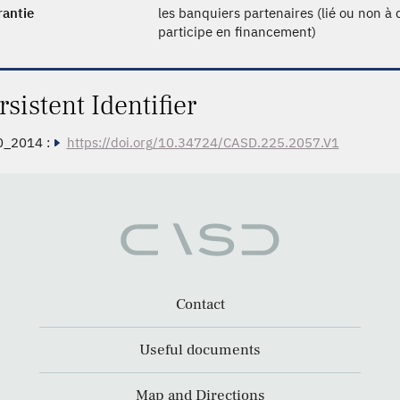
rantie
les banquiers partenaires (lié ou non à
participe en financement)
rsistent Identifier
0_2014 :
https://doi.org/10.34724/CASD.225.2057.V1
Contact
Useful documents
Map and Directions