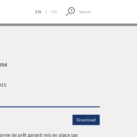
EN
|
FR
014
015
Download
forme de prêt garanti mis en place par