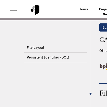
>
HOME
PRODUCT PAGE
News
Proje
Go
Ba
GA
File Layout
Othe
Persistent Identifier (DOI)
Fi