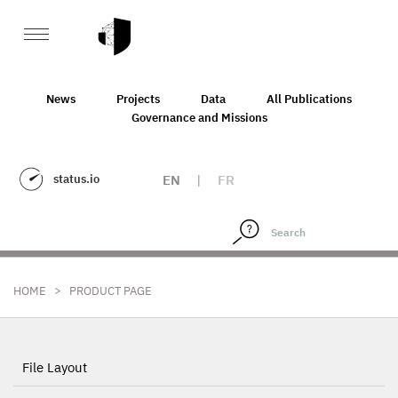
News
Projects
Data
All Publications
Governance and Missions
status.io
EN
|
FR
>
HOME
PRODUCT PAGE
File Layout