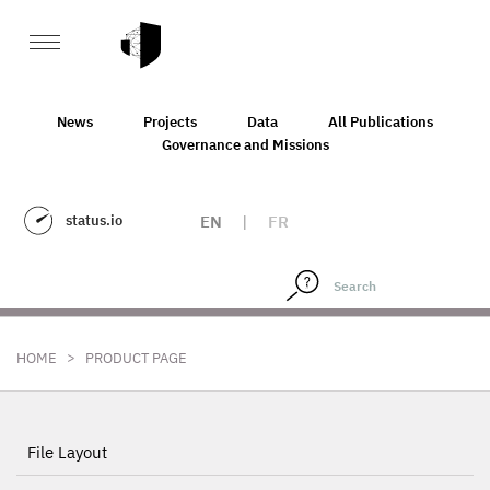
News
Projects
Data
All Publications
Governance and Missions
status.io
EN
|
FR
>
HOME
PRODUCT PAGE
File Layout