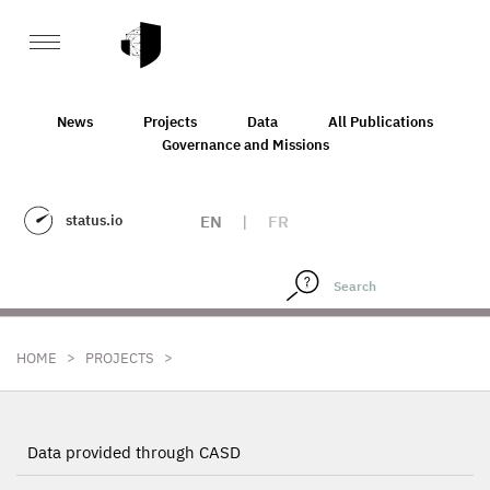
News
Projects
Data
All Publications
Governance and Missions
status.io
EN
|
FR
>
>
HOME
PROJECTS
Data provided through CASD