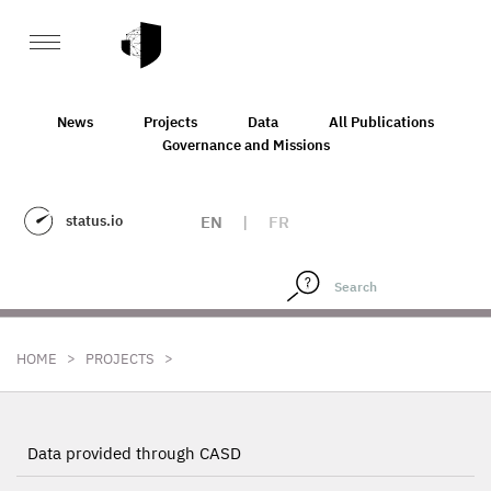
News
Projects
Data
All Publications
Governance and Missions
status.io
EN
|
FR
>
>
HOME
PROJECTS
Data provided through CASD