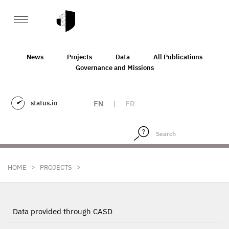
News
Projects
Data
All Publications
Governance and Missions
status.io
EN
|
FR
>
>
HOME
PROJECTS
Data provided through CASD