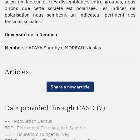
selon un facteur et très dissemblables entre groupes, nous
dirons que cette société est polarisée. Les indices de
polarisation nous semblent un indicateur pertinent des
tensions sociales.
Université de la Réunion
Members :
APAYA Sandhya, MOREAU Nicolas
Articles
Share a new article
Data provided through CASD (7)
RP : Population Census
EDP : Permanent Demographic Sample
BDF : Household Budget survey