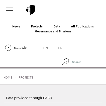
News
Projects
Data
All Publications
Governance and Missions
status.io
EN
|
FR
>
>
HOME
PROJECTS
Data provided through CASD