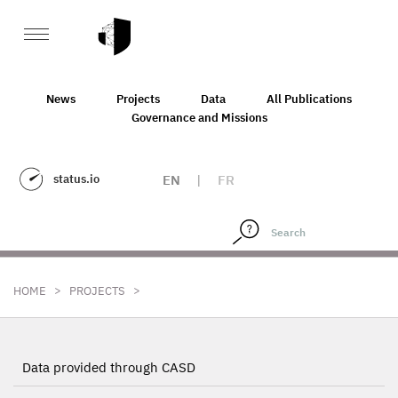
News
Projects
Data
All Publications
Governance and Missions
status.io
EN
|
FR
>
>
HOME
PROJECTS
Data provided through CASD