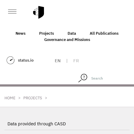
News
Projects
Data
All Publications
Governance and Missions
status.io
EN
|
FR
>
>
HOME
PROJECTS
Data provided through CASD