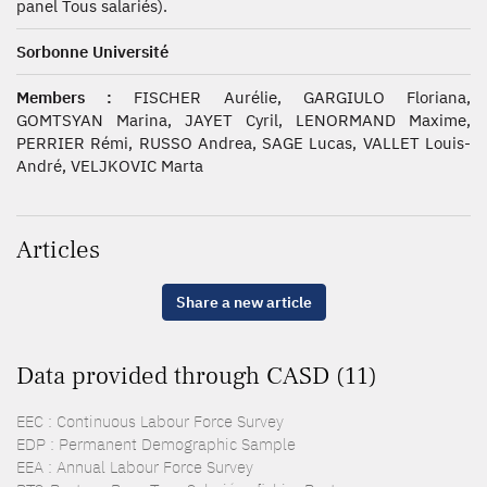
panel Tous salariés).
Sorbonne Université
Members :
FISCHER Aurélie, GARGIULO Floriana,
GOMTSYAN Marina, JAYET Cyril, LENORMAND Maxime,
PERRIER Rémi, RUSSO Andrea, SAGE Lucas, VALLET Louis-
André, VELJKOVIC Marta
Articles
Share a new article
Data provided through CASD (11)
EEC : Continuous Labour Force Survey
EDP : Permanent Demographic Sample
EEA : Annual Labour Force Survey