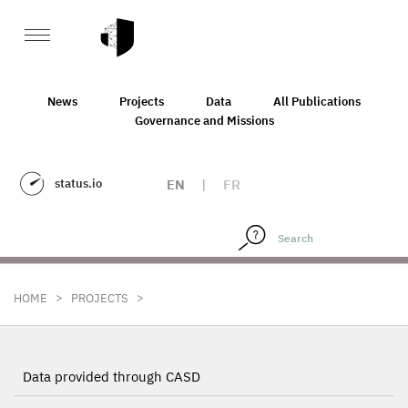
News
Projects
Data
All Publications
Governance and Missions
status.io
EN
|
FR
>
>
HOME
PROJECTS
Data provided through CASD