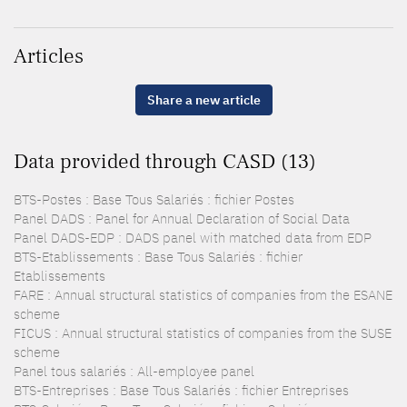
Articles
Share a new article
Data provided through CASD (13)
BTS-Postes : Base Tous Salariés : fichier Postes
Panel DADS : Panel for Annual Declaration of Social Data
Panel DADS-EDP : DADS panel with matched data from EDP
BTS-Etablissements : Base Tous Salariés : fichier
Etablissements
FARE : Annual structural statistics of companies from the ESANE
scheme
FICUS : Annual structural statistics of companies from the SUSE
scheme
Panel tous salariés : All-employee panel
BTS-Entreprises : Base Tous Salariés : fichier Entreprises