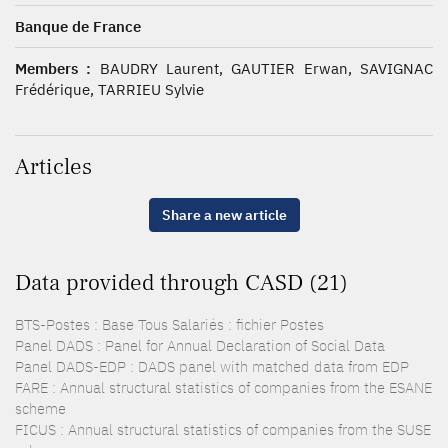
Banque de France
Members :
BAUDRY Laurent, GAUTIER Erwan, SAVIGNAC
Frédérique, TARRIEU Sylvie
Articles
Share a new article
Data provided through CASD (21)
BTS-Postes : Base Tous Salariés : fichier Postes
Panel DADS : Panel for Annual Declaration of Social Data
Panel DADS-EDP : DADS panel with matched data from EDP
FARE : Annual structural statistics of companies from the ESANE
scheme
FICUS : Annual structural statistics of companies from the SUSE