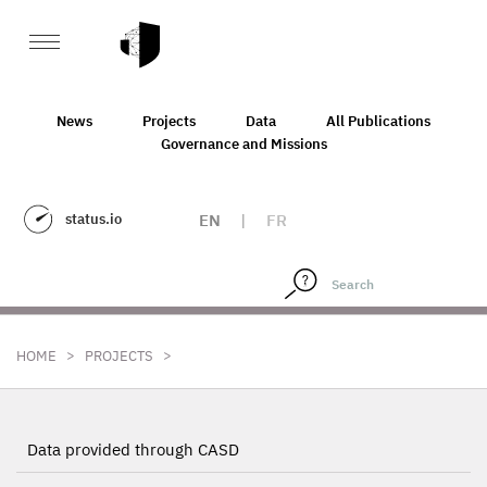
News
Projects
Data
All Publications
Governance and Missions
status.io
EN
|
FR
>
>
HOME
PROJECTS
Data provided through CASD