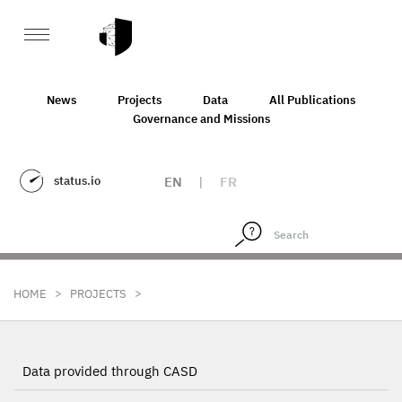
News
Projects
Data
All Publications
Governance and Missions
status.io
EN
|
FR
>
>
HOME
PROJECTS
Data provided through CASD