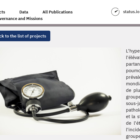
status.io
cts
Data
All Publications
vernance and Missions
k to the list of projects
L'hype
l'élév
partan
poumo
préval
mondia
de plu
groupe
sous-j
pathol
et la 
de l'é
l'inci
groupe