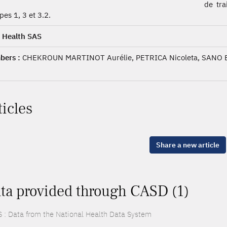
de tra
pes 1, 3 et 3.2.
a Health SAS
ers :
CHEKROUN MARTINOT Aurélie, PETRICA Nicoleta, SANO 
ticles
Share a new article
ta provided through CASD (1)
 : Data from the National Health Data System