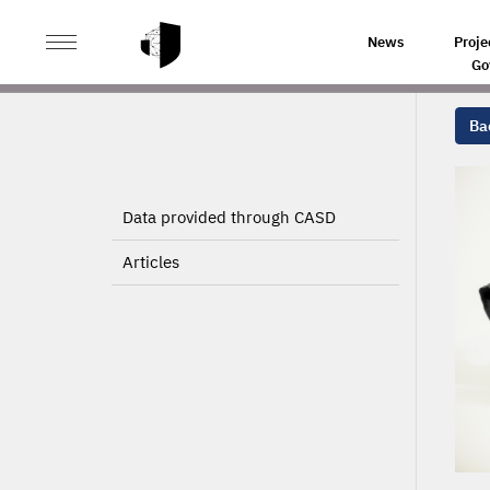
>
>
HOME
PROJECTS
News
Proje
Go
Bac
Data provided through CASD
Articles