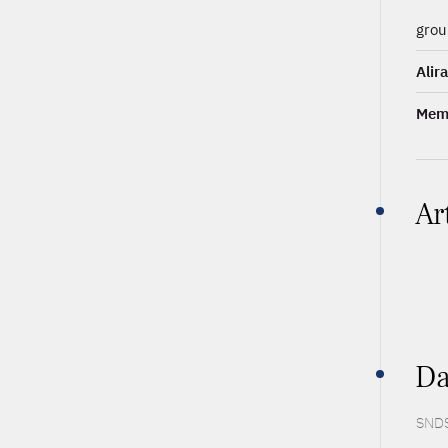
grou
Alir
Memb
Ar
Da
SNDS