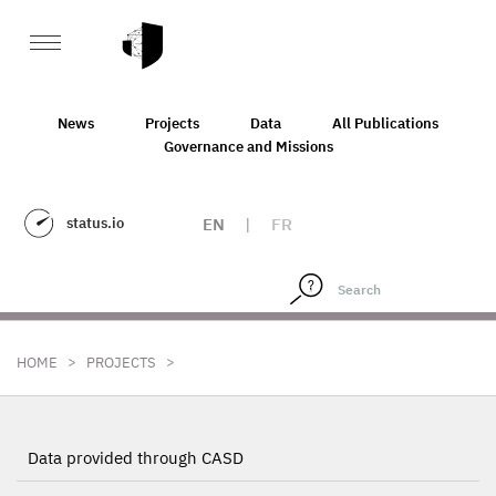
News
Projects
Data
All Publications
Governance and Missions
status.io
EN
|
FR
>
>
HOME
PROJECTS
Data provided through CASD