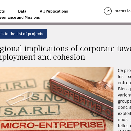
ORPORATE TAWATION ON INVESTMENT, EMPLOYMENT AND COHESION
status.io
cts
Data
All Publications
vernance and Missions
k to the list of projects
gional implications of corporate taw
ployment and cohesion
Ce pro
les s
entrep
Bien q
varien
group
donc s
exploi
nous 
telles