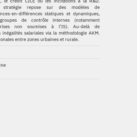
, le crédit CICE ou les incitations à la R&D.
 stratégie repose sur des modèles de
ences-en-différences statiques et dynamiques,
groupes de contrôle internes (notamment
prises non soumises à l’IS). Au-delà de
s inégalités salariales via la méthodologie AKM.
onales entre zones urbaines et rurale.
ine