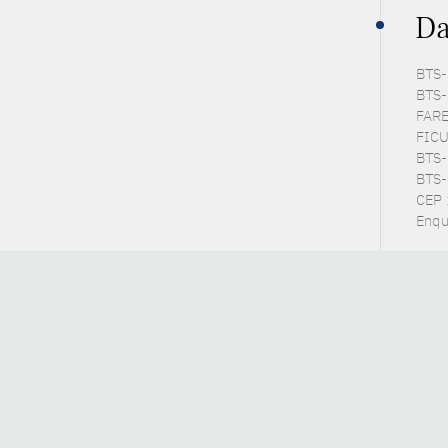
Da
BTS-P
BTS-
FARE
FICU
BTS-E
BTS-S
CEP :
Enqu