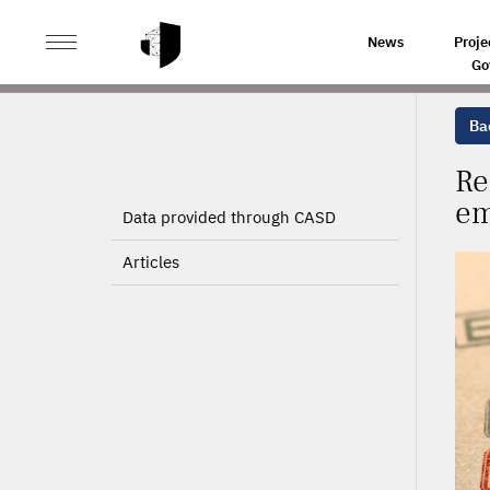
>
>
HOME
PROJECTS
REGIONAL IMPLICATIONS OF C
News
Proje
Go
Bac
Re
em
Data provided through CASD
Articles