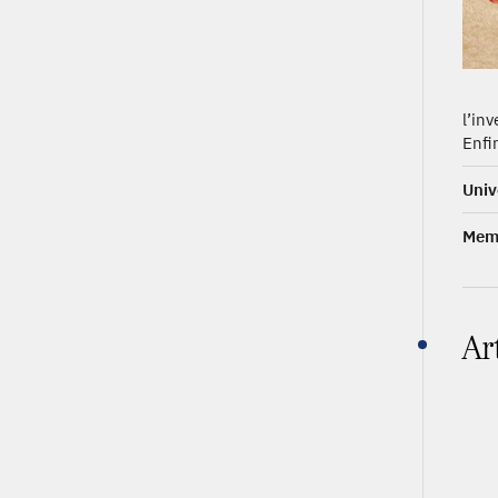
l’in
Enfi
Univ
Memb
Ar