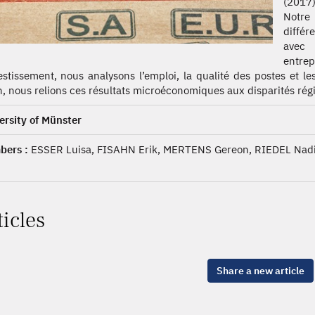
(2017)
Notre
différ
avec 
entre
vestissement, nous analysons l’emploi, la qualité des postes et le
n, nous relions ces résultats microéconomiques aux disparités régi
ersity of Münster
ers :
ESSER Luisa, FISAHN Erik, MERTENS Gereon, RIEDEL Nad
ticles
Share a new article