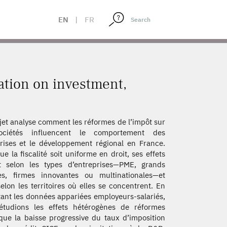
EN
|
FR
ation on investment,
jet analyse comment les réformes de l’impôt sur
ociétés influencent le comportement des
rises et le développement régional en France.
ue la fiscalité soit uniforme en droit, ses effets
t selon les types d’entreprises—PME, grands
es, firmes innovantes ou multinationales—et
elon les territoires où elles se concentrent. En
tant les données appariées employeurs-salariés,
étudions les effets hétérogènes de réformes
 que la baisse progressive du taux d’imposition