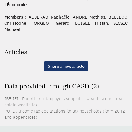
l'Économie
Members :
ADJERAD Raphaële, ANDRE Mathias, BELLEGO
Christophe, FORGEOT Gerard, LOISEL Tristan, SICSIC
Michaël
Articles
Share a new article
Data provided through CASD (2)
ISF-IFI : Panel file of taxpayers subject to wealth tax and real
estate wealth tax
POTE : Income tax declarations for tax households (form 2042
and appendices)