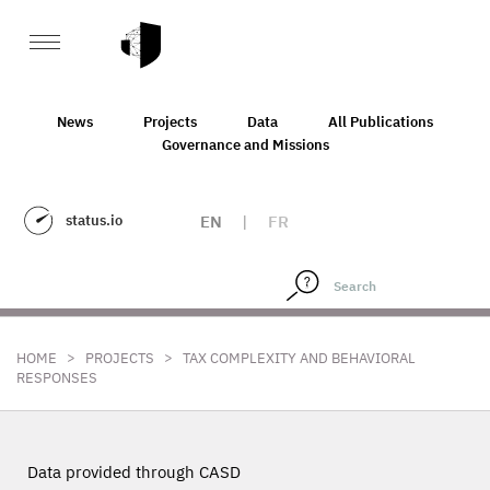
News
Projects
Data
All Publications
Governance and Missions
status.io
EN
|
FR
>
>
HOME
PROJECTS
TAX COMPLEXITY AND BEHAVIORAL
RESPONSES
Data provided through CASD