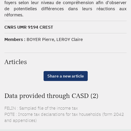
foyers selon leur niveau de compréhension afin d'observer
de potentielles différences dans leurs réactions aux
réformes.
CNRS UMR 9194 CREST
Members :
BOYER Pierre, LEROY Claire
Articles
Share a new article
Data provided through CASD (2)
FELIN : Sampled file of the income tax
POTE : Income tax declarations for tax households (form 2042
and appendices)