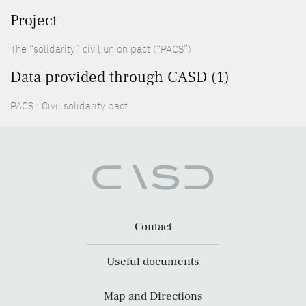
Project
The “solidarity” civil union pact (“PACS”)
Data provided through CASD (1)
PACS : Civil solidarity pact
Contact
Useful documents
Map and Directions