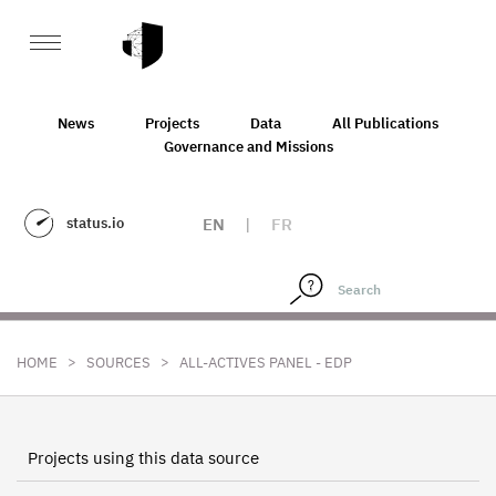
News
Projects
Data
All Publications
Governance and Missions
status.io
EN
|
FR
>
>
HOME
SOURCES
ALL-ACTIVES PANEL - EDP
Projects using this data source