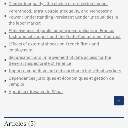
Gender inequality : the choice of profession impact
Parenthood, Intra-Couple Inequality, and Monopsony
Power : Understanding Persistent Gender Inequalities in
the labor Market
Effectiveness of public employment policies in France:
Institutional support and the Youth Commitment Contract
Effects of external shocks on French firms and
employment
Securisation and improvement of data access for the
General Inspectorate of Finance
Import competition and outsourcing to individual workers
Dépendances juridiques et économiques et gestion de
l'emploi
Appui aux travaux du Sénat
+
Articles (5)