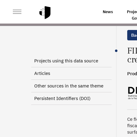
>
>
HOME
SOURCES
FIDELI SUPPLEMENTARY FILE - E
News
Proje
Go
Bac
FI
cr
Projects using this data source
Articles
Prod
Other sources in the same theme
Persistent Identifiers (DOI)
Ce f
fisc
surf