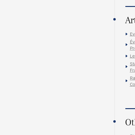
Ar
Ev
Év
Pr
Le
St
Fr
Ra
Co
Ot