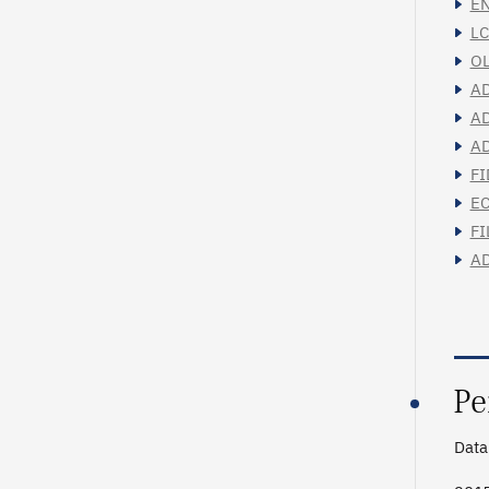
EN
LC
OL
AD
AD
AD
FI
EC
FI
AD
Pe
Data 