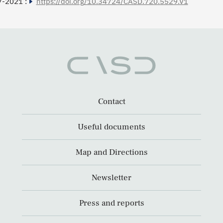
7-2021 :
https://doi.org/10.34724/CASD.720.5529.V1
Contact
Useful documents
Map and Directions
Newsletter
Press and reports