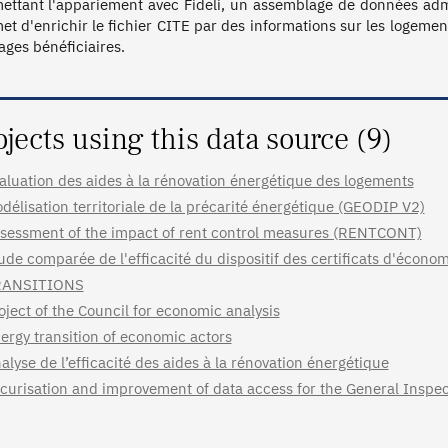
ettant l'appariement avec Fideli, un assemblage de données admin
et d'enrichir le fichier CITE par des informations sur les logements
ges bénéficiaires.
ojects using this data source (9)
aluation des aides à la rénovation énergétique des logements
délisation territoriale de la précarité énergétique (GEODIP V2)
sessment of the impact of rent control measures (RENTCONT)
ude comparée de l'efficacité du dispositif des certificats d'écono
RANSITIONS
oject of the Council for economic analysis
ergy transition of economic actors
alyse de l’efficacité des aides à la rénovation énergétique
curisation and improvement of data access for the General Inspec