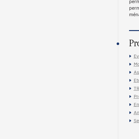
perm
perm
ména
Pr
Ev
Mo
As
Et
T
Pr
En
An
Se