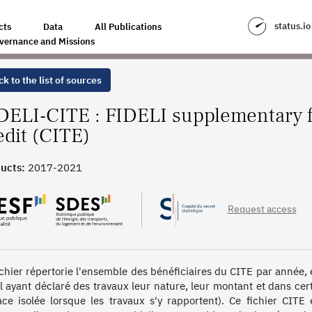
NERGY TRANSITION TAX CREDIT (CITE)
status.io
cts
Data
All Publications
vernance and Missions
k to the list of sources
DELI-CITE : FIDELI supplementary fil
edit (CITE)
ucts:
2017-2021
Request access
ichier répertorie l'ensemble des bénéficiaires du CITE par année, 
al ayant déclaré des travaux leur nature, leur montant et dans cert
ace isolée lorsque les travaux s'y rapportent). Ce fichier CITE e