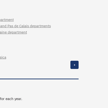
partment
 and Pas de Calais departments
ilaine department
sica
+
 for each year.