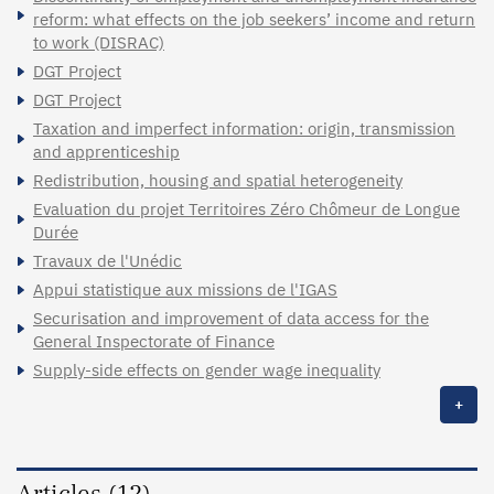
reform: what effects on the job seekers’ income and return
to work (DISRAC)
DGT Project
DGT Project
Taxation and imperfect information: origin, transmission
and apprenticeship
Redistribution, housing and spatial heterogeneity
Evaluation du projet Territoires Zéro Chômeur de Longue
Durée
Travaux de l'Unédic
Appui statistique aux missions de l'IGAS
Securisation and improvement of data access for the
General Inspectorate of Finance
Supply-side effects on gender wage inequality
+
Articles (12)