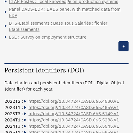
CLAP Postes : Local knowledge on production systems
Panel DADS-EDP : DADS panel with matched data from
EDP
BTS-Etablissements : Base Tous Salariés : fichier
Etablissements
ESE : Survey on employment structure
+
Persistent Identifiers (DOI)
Data citation and persistent identifiers (DOI - Digital Object
Identifier) for each year.
2022T2 :
https://doi.org/10.34724/CASD.665.4580.V1
2023T1 :
https://doi.org/10.34724/CASD.665.4859.V1
2023T3 :
https://doi.org/10.34724/CASD.665.5149.V1
2024T1 :
https://doi.org/10.34724/CASD.665.5286.V1
2024T3 :
https://doi.org/10.34724/CASD.665.5545.V1
2025T1 :
https://doi.org/10.34724/CASD.665.5859.V1