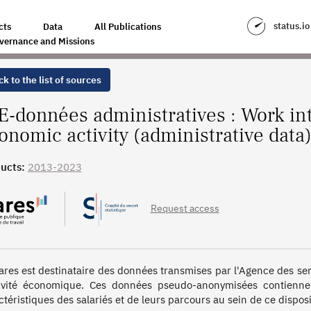
ONOMIC ACTIVITY (ADMINISTRATIVE DATA)
status.io
cts
Data
All Publications
vernance and Missions
k to the list of sources
E-données administratives : Work in
onomic activity (administrative data
ucts:
2013-2023
Request access
ares est destinataire des données transmises par l'Agence des serv
tivité économique. Ces données pseudo-anonymisées contiennen
ctéristiques des salariés et de leurs parcours au sein de ce disposit