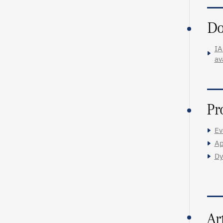
Do
IA
av
Pr
Ev
Ap
Dy
Ar