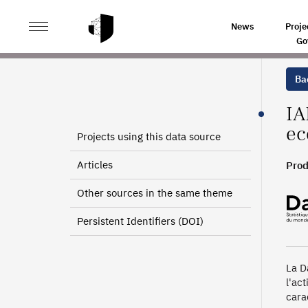
>
>
HOME
SOURCES
WORK INTEGRATION THROUGH EC
News
Proje
Go
Bac
IA
ec
Projects using this data source
Articles
Prod
Other sources in the same theme
Persistent Identifiers (DOI)
La D
l'ac
cara