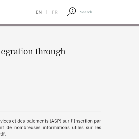
EN
|
FR
tegration through
)
ices et des paiements (ASP) sur l'Insertion par 
t de nombreuses informations utiles sur les 
if.