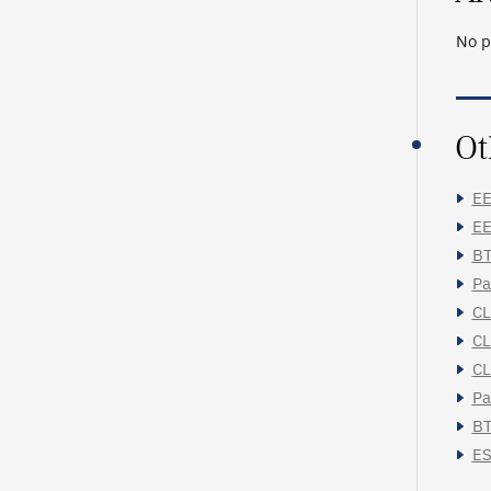
No p
Ot
EE
EE
BT
Pa
CL
CL
CL
Pa
BT
ES