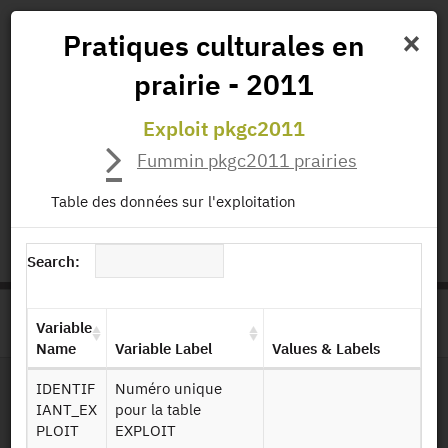
×
Pratiques culturales en
prairie - 2011
News
Projects
Data
All Publications
Exploit pkgc2011
Governance and Missions
Fummin pkgc2011 prairies
Table des données sur l'exploitation
status.io
EN
|
FR
Search:
Variable
>
HOME
PRODUCT PAGE
Name
Variable Label
Values & Labels
IDENTIF
Numéro unique
IANT_EX
pour la table
File Layout
PLOIT
EXPLOIT