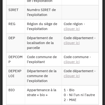
de l'exploitation
SIRET
Numéro SIRET de
File Layout
l’exploitation
REG
Région du siège de
Code région -
Download
l'exploitation
cliquer ici
Table des
DEP
Département de
Code département -
Exploit
données sur
localisation de la
cliquer ici
pkgc2011
l'exploitation
parcelle
Fummin
Table des
DEPCOM
Code commune de
Code commune -
pkgc2011
données sur la
P
l'exploitant
cliquer ici
prairies
fumure minérale
DEPEXP
Département de la
Code département -
Table des
LOI
commune de
cliquer ici
Fumorg
données sur la
l'exploitation
pkgc2011
fumure
prairies
BIO
Appartenance à la
1 - Bio
organique
strate « bio »
0 - Ni l'un ni l'autre
2 - MAE
Table des
Mecanic
données sur les