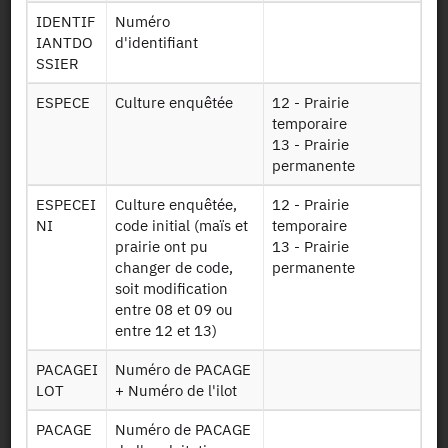
Persistent Identifier (DOI)
IDENTIF
Numéro
IANTDO
d'identifiant
SSIER
ESPECE
Culture enquêtée
12 - Prairie
Back to the source
temporaire
13 - Prairie
PKPrairie : Grassland cultural
permanente
practices - 2011
ESPECEI
Culture enquêtée,
12 - Prairie
NI
code initial (maïs et
temporaire
Other products:
2017,
2011
, 2006, 1998
prairie ont pu
13 - Prairie
changer de code,
permanente
soit modification
entre 08 et 09 ou
entre 12 et 13)
PACAGEI
Numéro de PACAGE
Authorisation:
Statistical Confidentiality Committee
LOT
+ Numéro de l'ilot
Availability date:
03/10/2014
PACAGE
Numéro de PACAGE