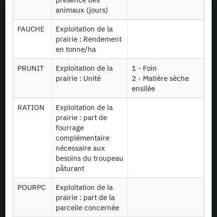
animaux (jours)
FAUCHE
Exploitation de la
prairie : Rendement
en tonne/ha
PRUNIT
Exploitation de la
1 - Foin
prairie : Unité
2 - Matière sèche
ensilée
RATION
Exploitation de la
prairie : part de
fourrage
complémentaire
nécessaire aux
besoins du troupeau
As a simple visitor, browsing the CASD website will not install cookies.
pâturant
CASD was funded by the Investment in the Future (“Investissements d’Avenir”)
program managed by the National Research Agency (“ANR”).
POURPC
Exploitation de la
prairie : part de la
parcelle concernée