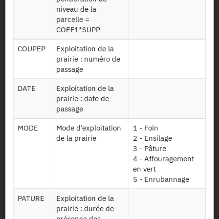
Contact
niveau de la
parcelle =
Useful documents
COEF1*SUPP
COUPEP
Exploitation de la
Map and Directions
prairie : numéro de
passage
Newsletter
DATE
Exploitation de la
prairie : date de
Press and reports
passage
MODE
Mode d’exploitation
1 - Foin
de la prairie
2 - Ensilage
Legal details
3 - Pâture
4 - Affouragement
Personal data protection
en vert
5 - Enrubannage
Site Map
PATURE
Exploitation de la
prairie : durée de
présence des