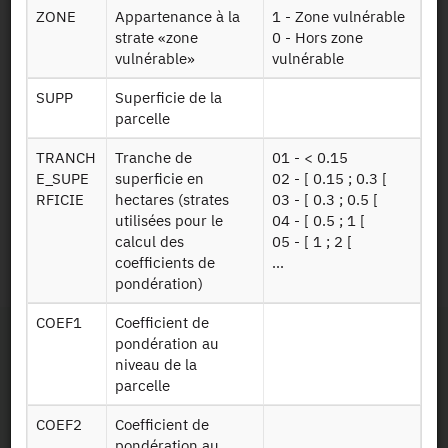
pkgc2011
ZONE
Appartenance à la
1 - Zone vulnérable
interventions
prairies
strate «zone
0 - Hors zone
mécaniques
vulnérable»
vulnérable
Table des
SUPP
Superficie de la
données
Pkgc2011
parcelle
concernant
prairies
directement la
TRANCH
Tranche de
01 - < 0.15
parcelle
E_SUPE
superficie en
02 - [ 0.15 ; 0.3 [
RFICIE
hectares (strates
03 - [ 0.3 ; 0.5 [
utilisées pour le
04 - [ 0.5 ; 1 [
Persistent Identifier
calcul des
05 - [ 1 ; 2 [
coefficients de
...
2011 :
https://doi.org/10.34724/CASD.63.1158.V1
pondération)
COEF1
Coefficient de
pondération au
niveau de la
parcelle
COEF2
Coefficient de
pondération au