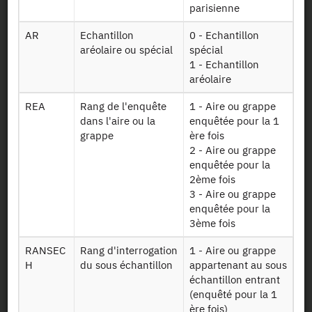
parisienne
Contact
AR
Echantillon
0 - Echantillon
aréolaire ou spécial
spécial
Useful documents
1 - Echantillon
aréolaire
Map and Directions
REA
Rang de l'enquête
1 - Aire ou grappe
dans l'aire ou la
enquêtée pour la 1
Newsletter
grappe
ère fois
2 - Aire ou grappe
Press and reports
enquêtée pour la
2ème fois
3 - Aire ou grappe
enquêtée pour la
Legal details
3ème fois
RANSEC
Rang d'interrogation
1 - Aire ou grappe
Personal data protection
H
du sous échantillon
appartenant au sous
échantillon entrant
Site Map
(enquêté pour la 1
ère fois)