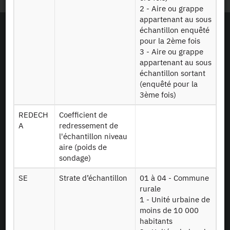
2 - Aire ou grappe
appartenant au sous
échantillon enquêté
pour la 2ème fois
3 - Aire ou grappe
appartenant au sous
échantillon sortant
(enquêté pour la
3ème fois)
REDECH
Coefficient de
A
redressement de
l'échantillon niveau
aire (poids de
sondage)
SE
Strate d’échantillon
01 à 04 - Commune
As a simple visitor, browsing the CASD website will not install cookies.
rurale
CASD was funded by the Investment in the Future (“Investissements d’Avenir”)
1 - Unité urbaine de
program managed by the National Research Agency (“ANR”).
moins de 10 000
habitants