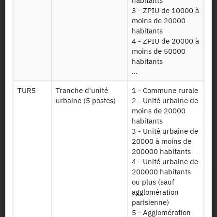
habitants
3 - ZPIU de 10000 à
File Layout
moins de 20000
habitants
4 - ZPIU de 20000 à
moins de 50000
Download
habitants
Données sur
...
Qic2002
l'enquête emploi
TUR5
Tranche d'unité
1 - Commune rurale
annuelle 2002
urbaine (5 postes)
2 - Unité urbaine de
moins de 20000
Persistent Identifier
habitants
3 - Unité urbaine de
20000 à moins de
2002 :
https://doi.org/10.34724/CASD.16.23.V3
200000 habitants
4 - Unité urbaine de
200000 habitants
ou plus (sauf
agglomération
parisienne)
5 - Agglomération