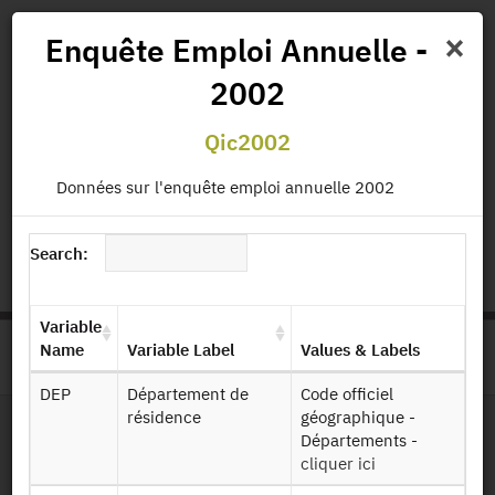
×
Enquête Emploi Annuelle -
2002
News
Projects
Data
All Publications
Qic2002
Governance and Missions
Données sur l'enquête emploi annuelle 2002
status.io
EN
|
FR
Search:
Variable
Name
Variable Label
Values & Labels
>
HOME
PRODUCT PAGE
DEP
Département de
Code officiel
résidence
géographique -
Départements -
File Layout
cliquer ici