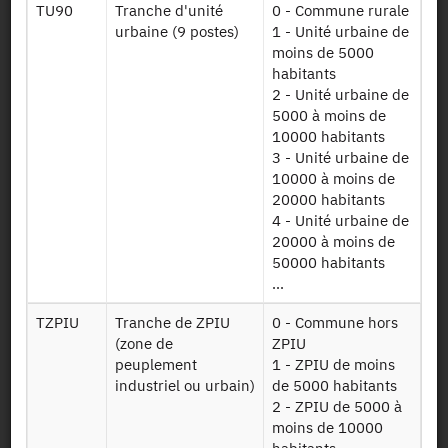
Persistent Identifier (DOI)
TU90
Tranche d'unité
0 - Commune rurale
urbaine (9 postes)
1 - Unité urbaine de
moins de 5000
habitants
2 - Unité urbaine de
Back to the source
5000 à moins de
10000 habitants
EEA : Annual Labour Force
3 - Unité urbaine de
10000 à moins de
Survey - 2002
20000 habitants
4 - Unité urbaine de
Other products:
EC - 2002, EC - 2001, EC - 2000, EC - 1997,
20000 à moins de
EC - 1996, EC - 1995, EC - 1993, EC - 1992, EC - 1989, EC -
50000 habitants
+
1988, EC - 1987,
2002
, 2001, 2000, 1999, 1998, 1997,
...
1996, 1995, 1994, 1993, 1992, 1991, 1990, 1989, 1988,
1987, 1986, 1985, 1984, 1983, 1982, 1981, 1980, 1979,
TZPIU
Tranche de ZPIU
0 - Commune hors
Request access
1978, 1977, 1976, 1975, 1974, 1973, 1972, 1971, 1970,
(zone de
ZPIU
1969, 1968, 1967, 1966, 1965, 1964, 1963, 1962
peuplement
1 - ZPIU de moins
industriel ou urbain)
de 5000 habitants
2 - ZPIU de 5000 à
Availability date:
12/05/2011
moins de 10000