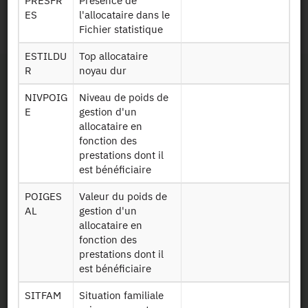
Persistent Identifier
PRESFR
Présence de
ES
l'allocataire dans le
Fichier statistique
2017 :
https://doi.org/10.34724/CASD.335.2791.V1
ESTILDU
Top allocataire
R
noyau dur
NIVPOIG
Niveau de poids de
E
gestion d'un
allocataire en
fonction des
Contact
prestations dont il
est bénéficiaire
Useful documents
POIGES
Valeur du poids de
AL
gestion d'un
Map and Directions
allocataire en
fonction des
prestations dont il
Newsletter
est bénéficiaire
Press and reports
SITFAM
Situation familiale