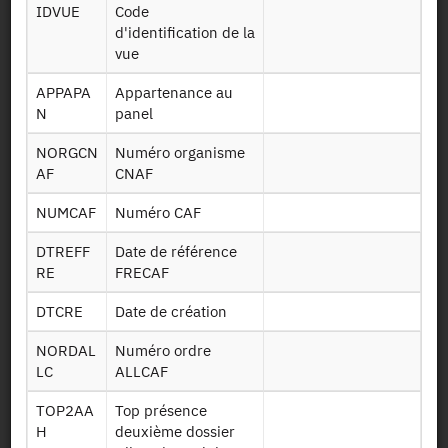
Persistent Identifier (DOI)
IDVUE
Code
d'identification de la
vue
APPAPA
Appartenance au
Back to the source
N
panel
NORGCN
Numéro organisme
ALLSTAT-FR6 : Statistical file of
AF
CNAF
CAF recipients - final data - 2017
NUMCAF
Numéro CAF
Other products:
2025, 2024, 2023, 2022, 2021, 2020,
DTREFF
Date de référence
2019, 2018,
2017
+
RE
FRECAF
DTCRE
Date de création
NORDAL
Numéro ordre
LC
ALLCAF
TOP2AA
Top présence
Authorisation:
Statistical Confidentiality Committee
H
deuxième dossier