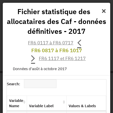
×
Fichier statistique des
allocataires des Caf - données
News
Projects
Data
All Publications
définitives - 2017
Governance and Missions
FR6 0117 à FR6 0717
FR6 0817 à FR6 1017
status.io
EN
|
FR
FR6 1117 et FR6 1217
Données d'août à octobre 2017
>
HOME
PRODUCT PAGE
Search:
Variable
File Layout
Name
Variable Label
Values & Labels