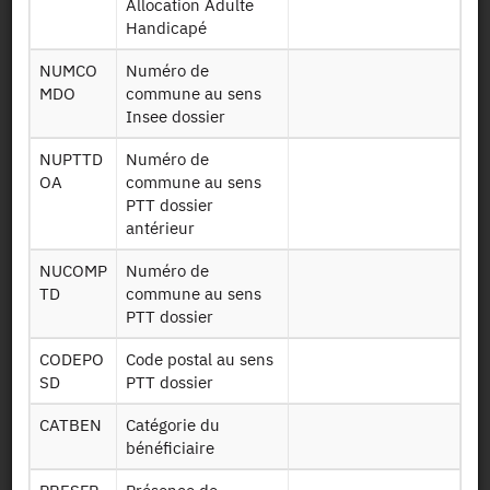
Allocation Adulte
Availability date:
26/11/2018
Handicapé
NUMCO
Numéro de
MDO
commune au sens
File Layout
Insee dossier
NUPTTD
Numéro de
Download
OA
commune au sens
PTT dossier
Donnée de
antérieur
FR6 0117 à FR6
janvier à juillet
0717
2017
NUCOMP
Numéro de
TD
commune au sens
FR6 0817 à FR6
Données d'août à
PTT dossier
1017
octobre 2017
CODEPO
Code postal au sens
Données de
SD
PTT dossier
FR6 1117 et FR6
novembre et
1217
décembre 2017
CATBEN
Catégorie du
bénéficiaire