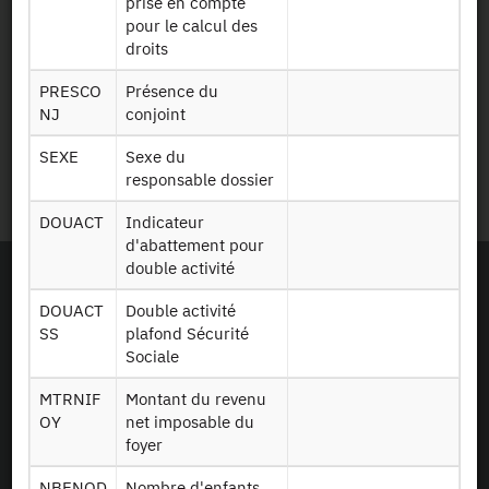
prise en compte
pour le calcul des
droits
Legal details
PRESCO
Présence du
NJ
conjoint
Personal data protection
SEXE
Sexe du
Site Map
responsable dossier
DOUACT
Indicateur
d'abattement pour
double activité
DOUACT
Double activité
SS
plafond Sécurité
Sociale
MTRNIF
Montant du revenu
OY
net imposable du
foyer
NBENOD
Nombre d'enfants