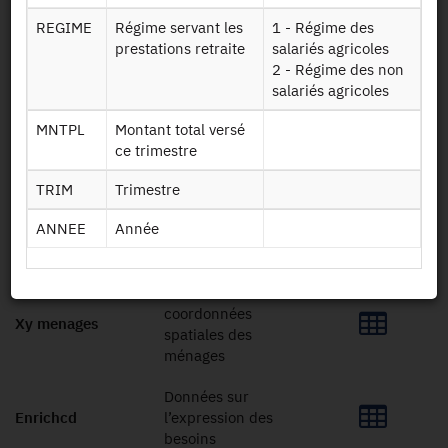
(APA) à domicile
REGIME
Régime servant les
1 - Régime des
Données d'action
prestations retraite
salariés agricoles
Aidesociale cnav
sociale de la
2 - Régime des non
CNAV
salariés agricoles
Données d'action
MNTPL
Montant total versé
Aidesociale msa
sociale de la MSA
ce trimestre
Données sur le
TRIM
Trimestre
suivi de la
Suivimortalite2020
ANNEE
Année
mortalité des
seniors
Données sur les
coordonnées
Xy menages
spatiales des
ménages
Données sur
Enrichcd
l’expression des
besoins