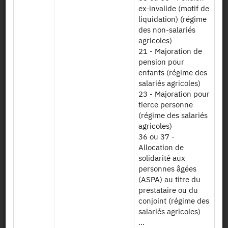
Availability date:
12/11/2020
ex-invalide (motif de
liquidation) (régime
des non-salariés
agricoles)
File Layout
21 - Majoration de
pension pour
enfants (régime des
Download
salariés agricoles)
23 - Majoration pour
Données sur
tierce personne
l’accessibilité
(régime des salariés
des seniors à un
agricoles)
Distancesv2
certain nombre
36 ou 37 -
d’équipements et
Allocation de
de services
solidarité aux
personnes âgées
Données sur le
(ASPA) au titre du
bénéfice de
prestataire ou du
l’allocation
conjoint (régime des
Indic apa
personnalisée
salariés agricoles)
d’autonomie
...