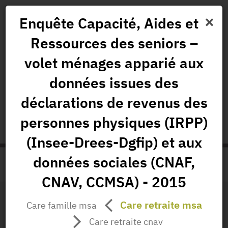
×
Enquête Capacité, Aides et
Ressources des seniors –
News
Projects
Data
All Publications
volet ménages apparié aux
Governance and Missions
données issues des
déclarations de revenus des
status.io
EN
|
FR
personnes physiques (IRPP)
(Insee-Drees-Dgfip) et aux
données sociales (CNAF,
>
HOME
PRODUCT PAGE
CNAV, CCMSA) - 2015
Care retraite msa
Care famille msa
File Layout
Care retraite cnav