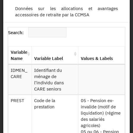
Persistent Identifier (DOI)
Données sur les allocations et avantages
accessoires de retraite par la CCMSA
Search:
Back to the source
CARE-M apparié fiscal-social :
Variable
matched with data on personal
Name
Variable Label
Values & Labels
income tax returns (IRPP) (Insee-
IDMEN_
Identifiant du
Drees-Dgfip) and with social data
CARE
ménage de
(CNAF, CNAV, CCMSA) - 2015
l’individu dans
CARE seniors
Other products:
2015
PREST
Code de la
05 - Pension ex-
prestation
invalide (motif de
liquidation) (régime
Request access
des salariés
agricoles)
05 ou 06 - Pension