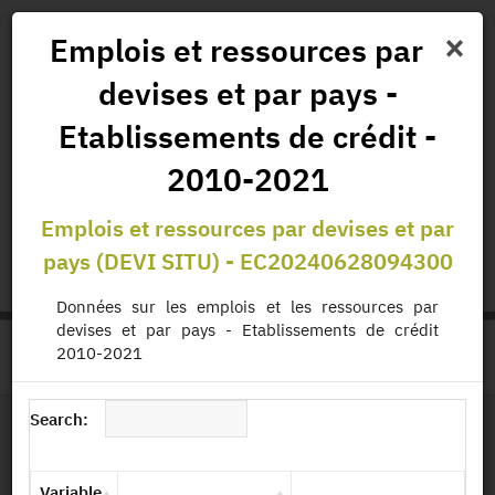
×
Emplois et ressources par
devises et par pays -
News
Projects
Data
All Publications
Etablissements de crédit -
Governance and Missions
2010-2021
Emplois et ressources par devises et par
status.io
EN
|
FR
pays (DEVI SITU) - EC20240628094300
Données sur les emplois et les ressources par
devises et par pays - Etablissements de crédit
2010-2021
>
HOME
PRODUCT PAGE
Search:
File Layout
Variable