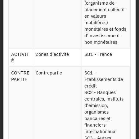
(organisme de
placement collectif
en valeurs
File Layout
mobilières)
monétaires et fonds
d'investissement
Download
non monétaires
Données sur
ACTIVIT
Zones d’activité
SB1 - France
les emplois et
É
Emplois et
les ressources
ressources par
par devises et
CONTRE
Contrepartie
SC1 -
devises et par pays
par pays -
PARTIE
Établissements de
(DEVI SITU) -
Etablissements
crédit
EC20240628094300
de crédit
SC2 - Banques
2010-2021
centrales, instituts
d'émission,
organismes
Persistent Identifier
bancaires et
financiers
2010-2021 :
https://doi.org/10.34724/CASD.594.4265.V4
internationaux
SC3 - Autres