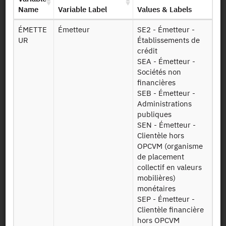
Persistent Identifier (DOI)
Name
Variable Label
Values & Labels
ÉMETTE
Émetteur
SE2 - Émetteur -
UR
Établissements de
crédit
Back to the source
SEA - Émetteur -
Sociétés non
DEVI_SITU - EC : Jobs and
financières
resources by currency and
SEB - Émetteur -
Administrations
country - credit institutions -
publiques
2010-2021
SEN - Émetteur -
Clientèle hors
OPCVM (organisme
Other products:
2010-2021
de placement
collectif en valeurs
mobilières)
Request access
monétaires
SEP - Émetteur -
Clientèle financière
Availability date:
29/03/2022
hors OPCVM