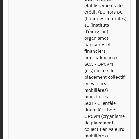
établissements de
crédit (EC hors BC
(banques centrales),
IE (instituts
d’émission),
organismes
bancaires et
Contact
financiers
internationaux)
Useful documents
SCA - OPCVM
(organisme de
placement collectif
Map and Directions
en valeurs
mobilières)
Newsletter
monétaires
SCB - Clientèle
financière hors
Press and reports
OPCVM (organisme
de placement
collectif en valeurs
mobilières)
Legal details